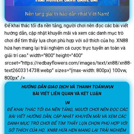
Để khai thác tối đa nền tảng, người chơi nên đọc các bài viết
hướng dẫn, cập nhật khuyến mãi và xem các danh mục trò
chơi để tìm thấy lựa chọn phù hợp với sở thích của họ. XN88
hứa hẹn mang lại trải nghiệm cá cược trực tuyến an toàn và
giải trí cao.
" width="800" height="400"
srcset="https://redbayflowers.com/images/text/xn88/xn88-
text2603314738.webp" sizes="(max-width: 800px) 100vw,
800px" />
HƯỚNG DẪN GIAO DỊCH VÀ THANH TOÁN\N\N
BÀI VIẾT LIÊN QUAN VÀ KẾT LUẬN
\N
ĐỂ KHAI THÁC TỐI ĐA NỀN TẢNG, NGƯỜI CHƠI NÊN ĐỌC CÁC
BÀI VIẾT HƯỚNG DẪN, CẬP NHẬT KHUYẾN MÃI VÀ XEM CÁC
DANH MỤC TRÒ CHƠI ĐỂ TÌM THẤY LỰA CHỌN PHÙ HỢP VỚI
SỞ THÍCH CỦA HỌ. XN88 HỨA HẸN MANG LẠI TRẢI NGHIỆM