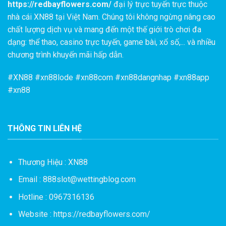
https://redbayflowers.com/
đại lý trực tuyến trực thuộc
nhà cái XN88 tại Việt Nam. Chúng tôi không ngừng nâng cao
chất lượng dịch vụ và mang đến một thế giới trò chơi đa
dạng: thể thao, casino trực tuyến, game bài, xổ số,... và nhiều
chương trình khuyến mãi hấp dẫn.
#
XN88
#xn88lode #xn88com #xn88dangnhap #xn88app
#xn88
THÔNG TIN LIÊN HỆ
Thương Hiệu : XN88
Email :
888slot@wettingblog.com
Hotline : 0967316136
Website :
https://redbayflowers.com/