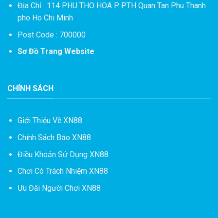
Địa Chỉ : 114 PHU THO HOA P. PTH Quan Tan Phu Thanh
pho Ho Chi Minh
Post Code : 700000
Sơ Đồ Trang Website
CHÍNH SÁCH
Giới Thiệu Về XN88
Chính Sách Bảo XN88
Điều Khoản Sử Dụng XN88
Chơi Có Trách Nhiệm XN88
Ưu Đãi Người Chơi XN88