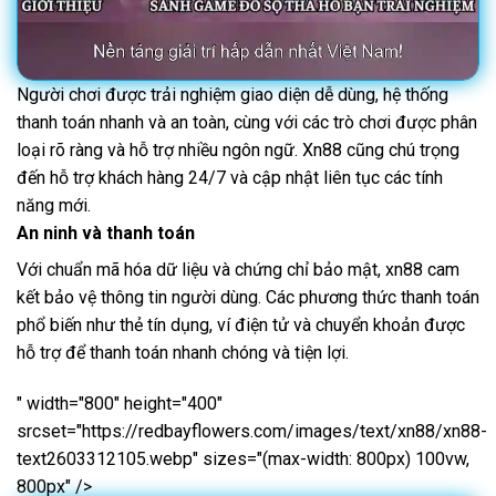
Người chơi được trải nghiệm giao diện dễ dùng, hệ thống
thanh toán nhanh và an toàn, cùng với các trò chơi được phân
loại rõ ràng và hỗ trợ nhiều ngôn ngữ. Xn88 cũng chú trọng
đến hỗ trợ khách hàng 24/7 và cập nhật liên tục các tính
năng mới.
An ninh và thanh toán
Với chuẩn mã hóa dữ liệu và chứng chỉ bảo mật, xn88 cam
kết bảo vệ thông tin người dùng. Các phương thức thanh toán
phổ biến như thẻ tín dụng, ví điện tử và chuyển khoản được
hỗ trợ để thanh toán nhanh chóng và tiện lợi.
" width="800" height="400"
srcset="https://redbayflowers.com/images/text/xn88/xn88-
text2603312105.webp" sizes="(max-width: 800px) 100vw,
800px" />