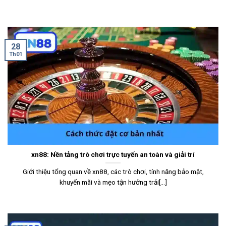
28
Th01
xn88: Nền tảng trò chơi trực tuyến an toàn và giải trí
Giới thiệu tổng quan về xn88, các trò chơi, tính năng bảo mật,
khuyến mãi và mẹo tận hưởng trải[...]