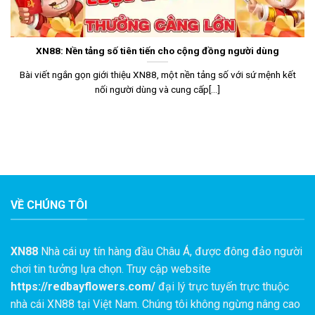
XN88: Nền tảng số tiên tiến cho cộng đồng người dùng
Bài viết ngắn gọn giới thiệu XN88, một nền tảng số với sứ mệnh kết
nối người dùng và cung cấp[...]
VỀ CHÚNG TÔI
XN88
Nhà cái uy tín hàng đầu Châu Á, được đông đảo người
chơi tin tưởng lựa chọn. Truy cập website
https://redbayflowers.com/
đại lý trực tuyến trực thuộc
nhà cái XN88 tại Việt Nam. Chúng tôi không ngừng nâng cao