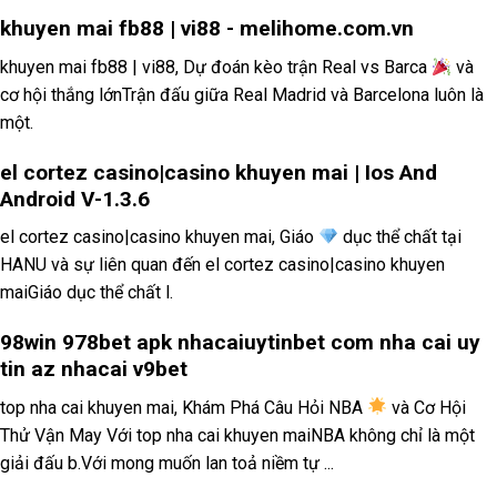
khuyen mai fb88 | vi88​ - melihome.com.vn
khuyen mai fb88 | vi88​, Dự đoán kèo trận Real vs Barca
và
cơ hội thắng lớnTrận đấu giữa Real Madrid và Barcelona luôn là
một.
el cortez casino|casino khuyen mai | Ios And
Android V-1.3.6
el cortez casino|casino khuyen mai, Giáo
dục thể chất tại
HANU và sự liên quan đến el cortez casino|casino khuyen
maiGiáo dục thể chất l.
98win 978bet apk nhacaiuytinbet com nha cai uy
tin az nhacai v9bet
top nha cai khuyen mai, Khám Phá Câu Hỏi NBA
và Cơ Hội
Thử Vận May Với top nha cai khuyen maiNBA không chỉ là một
giải đấu b.Với mong muốn lan toả niềm tự ...