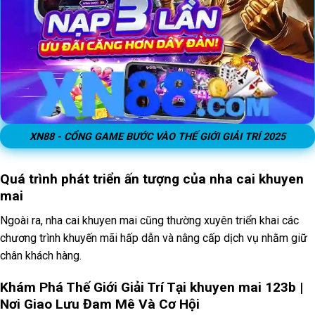
XN88 - CỔNG GAME BƯỚC VÀO THẾ GIỚI GIẢI TRÍ 2025
Quá trình phát triển ấn tượng của nha cai khuyen
mai
Ngoài ra, nha cai khuyen mai cũng thường xuyên triển khai các
chương trình khuyến mãi hấp dẫn và nâng cấp dịch vụ nhằm giữ
chân khách hàng.
Khám Phá Thế Giới Giải Trí Tại khuyen mai 123b |
Nơi Giao Lưu Đam Mê Và Cơ Hội