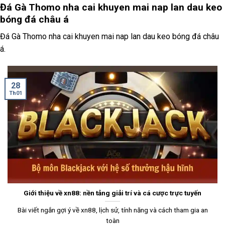
Đá Gà Thomo nha cai khuyen mai nap lan dau keo
bóng đá châu á
Đá Gà Thomo nha cai khuyen mai nap lan dau keo bóng đá châu
á.
28
Th01
Giới thiệu về xn88: nền tảng giải trí và cá cược trực tuyến
Bài viết ngắn gợi ý về xn88, lịch sử, tính năng và cách tham gia an
toàn