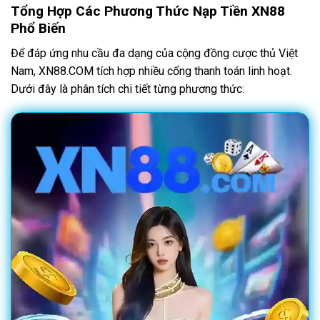
Tổng Hợp Các Phương Thức Nạp Tiền XN88
Phổ Biến
Để đáp ứng nhu cầu đa dạng của cộng đồng cược thủ Việt
Nam, XN88.COM tích hợp nhiều cổng thanh toán linh hoạt.
Dưới đây là phân tích chi tiết từng phương thức: