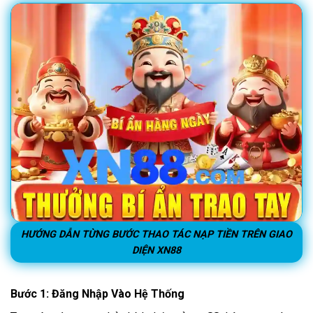
HƯỚNG DẪN TỪNG BƯỚC THAO TÁC NẠP TIỀN TRÊN GIAO
DIỆN XN88
Bước 1: Đăng Nhập Vào Hệ Thống