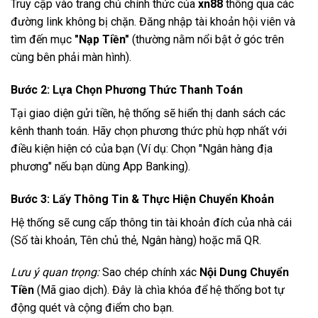
Truy cập vào trang chủ chính thức của
xn88
thông qua các
đường link không bị chặn. Đăng nhập tài khoản hội viên và
tìm đến mục
"Nạp Tiền"
(thường nằm nổi bật ở góc trên
cùng bên phải màn hình).
Bước 2: Lựa Chọn Phương Thức Thanh Toán
Tại giao diện gửi tiền, hệ thống sẽ hiển thị danh sách các
kênh thanh toán. Hãy chọn phương thức phù hợp nhất với
điều kiện hiện có của bạn (Ví dụ: Chọn "Ngân hàng địa
phương" nếu bạn dùng App Banking).
Bước 3: Lấy Thông Tin & Thực Hiện Chuyển Khoản
Hệ thống sẽ cung cấp thông tin tài khoản đích của nhà cái
(Số tài khoản, Tên chủ thẻ, Ngân hàng) hoặc mã QR.
Lưu ý quan trọng:
Sao chép chính xác
Nội Dung Chuyển
Tiền
(Mã giao dịch). Đây là chìa khóa để hệ thống bot tự
động quét và cộng điểm cho bạn.