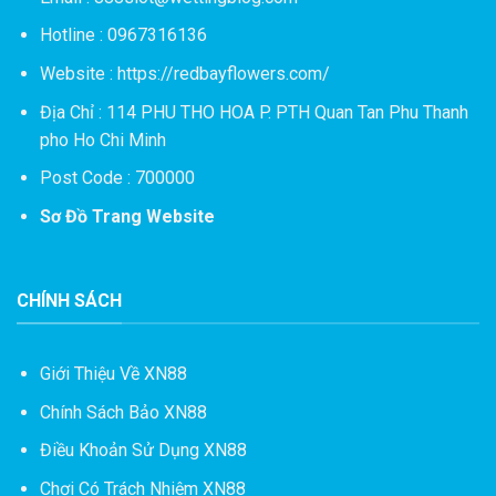
Hotline : 0967316136
Website :
https://redbayflowers.com/
Địa Chỉ : 114 PHU THO HOA P. PTH Quan Tan Phu Thanh
pho Ho Chi Minh
Post Code : 700000
Sơ Đồ Trang Website
CHÍNH SÁCH
Giới Thiệu Về XN88
Chính Sách Bảo XN88
Điều Khoản Sử Dụng XN88
Chơi Có Trách Nhiệm XN88