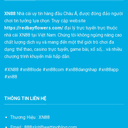
XN88
Nhà cái uy tín hàng đầu Châu Á, được đông đảo người
chơi tin tưởng lựa chọn. Truy cập website
https://redbayflowers.com/
đại lý trực tuyến trực thuộc
nhà cái XN88 tại Việt Nam. Chúng tôi không ngừng nâng cao
chất lượng dịch vụ và mang đến một thế giới trò chơi đa
dạng: thể thao, casino trực tuyến, game bài, xổ số,... và nhiều
chương trình khuyến mãi hấp dẫn.
#
XN88
#xn88lode #xn88com #xn88dangnhap #xn88app
#xn88
THÔNG TIN LIÊN HỆ
Thương Hiệu : XN88
Email :
888slot@wettingblog.com