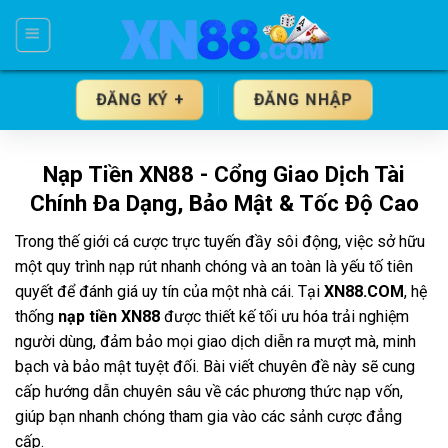
Skip
to
content
ĐĂNG KÝ +
ĐĂNG NHẬP
Nạp Tiền XN88 - Cổng Giao Dịch Tài
Chính Đa Dạng, Bảo Mật & Tốc Độ Cao
Trong thế giới cá cược trực tuyến đầy sôi động, việc sở hữu
một quy trình nạp rút nhanh chóng và an toàn là yếu tố tiên
quyết để đánh giá uy tín của một nhà cái. Tại
XN88.COM
, hệ
thống
nạp tiền XN88
được thiết kế tối ưu hóa trải nghiệm
người dùng, đảm bảo mọi giao dịch diễn ra mượt mà, minh
bạch và bảo mật tuyệt đối. Bài viết chuyên đề này sẽ cung
cấp hướng dẫn chuyên sâu về các phương thức nạp vốn,
giúp bạn nhanh chóng tham gia vào các sảnh cược đẳng
cấp.