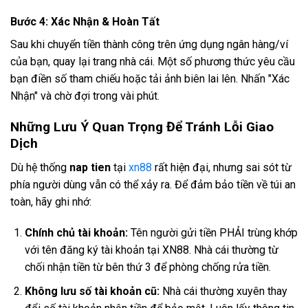
Bước 4: Xác Nhận & Hoàn Tất
Sau khi chuyển tiền thành công trên ứng dụng ngân hàng/ví
của bạn, quay lại trang nhà cái. Một số phương thức yêu cầu
bạn điền số tham chiếu hoặc tải ảnh biên lai lên. Nhấn "Xác
Nhận" và chờ đợi trong vài phút.
Những Lưu Ý Quan Trọng Để Tránh Lỗi Giao
Dịch
Dù hệ thống
nap tien
tại
xn88
rất hiện đại, nhưng sai sót từ
phía người dùng vẫn có thể xảy ra. Để đảm bảo tiền về túi an
toàn, hãy ghi nhớ:
Chính chủ tài khoản:
Tên người gửi tiền PHẢI trùng khớp
với tên đăng ký tài khoản tại XN88. Nhà cái thường từ
chối nhận tiền từ bên thứ 3 để phòng chống rửa tiền.
Không lưu số tài khoản cũ:
Nhà cái thường xuyên thay