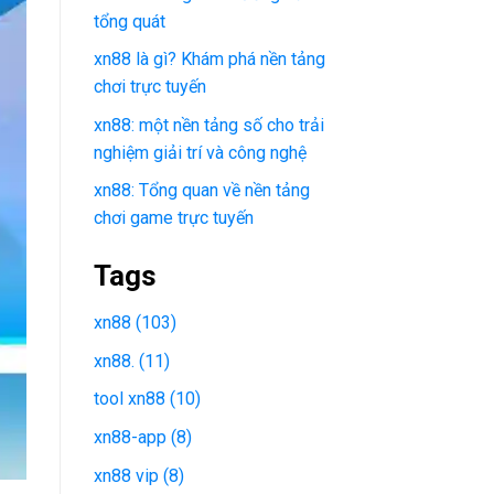
tổng quát
xn88 là gì? Khám phá nền tảng
chơi trực tuyến
xn88: một nền tảng số cho trải
nghiệm giải trí và công nghệ
xn88: Tổng quan về nền tảng
chơi game trực tuyến
Tags
xn88 (103)
xn88. (11)
tool xn88 (10)
xn88-app (8)
xn88 vip (8)