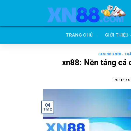
Skip
to
content
TRANG CHỦ
GIỚI THIỆU
CASINO XN88 - TR
xn88: Nền tảng cá c
POSTED 
04
Th12