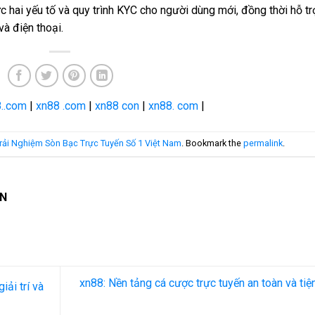
c hai yếu tố và quy trình KYC cho người dùng mới, đồng thời hỗ tr
và điện thoại.
..com
|
xn88 .com
|
xn88 con
|
xn88. com
|
rải Nghiệm Sòn Bạc Trực Tuyến Số 1 Việt Nam
. Bookmark the
permalink
.
AN
xn88: Nền tảng cá cược trực tuyến an toàn và tiện
iải trí và