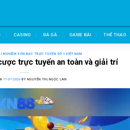
CASINO
ĐÁ GÀ
GAME BÀI
THỂ THAO
ẢI NGHIỆM SÒN BẠC TRỰC TUYẾN SỐ 1 VIỆT NAM
ược trực tuyến an toàn và giải trí
ON
17-07-2026
BY
NGUYỄN THỊ NGỌC LAN