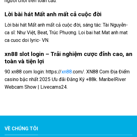
người chơi trên toàn cầu.
Lời bài hát Mất anh mất cả cuộc đời
Lời bài hát Mất anh mất cả cuộc đời, sáng tác: Tài Nguyễn-
ca sĩ: Như Việt, Beat, Trúc Phương. Loi bai hat Mat anh mat
ca cuoc doi lyric- VN.
xn88 slot login – Trải nghiệm cược đỉnh cao, an
toàn và tiện lợi
90 xn88 com login: https://
xn88.
com/. XN88 Com Địa Điểm
casino bậc nhất 2025 Ưu đãi Đăng Ký +88k. MaribelRiver
Webcam Show | Livecams24.
VỀ CHÚNG TÔI