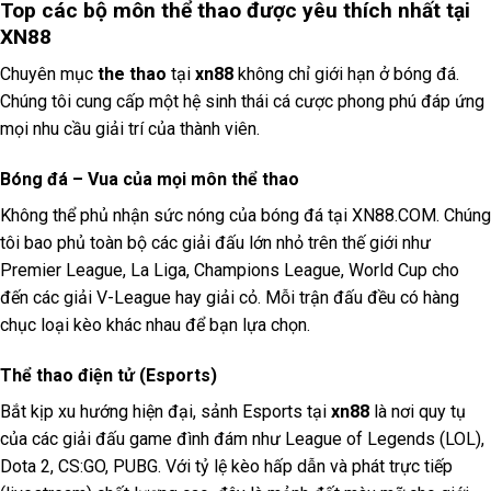
Top các bộ môn thể thao được yêu thích nhất tại
XN88
Chuyên mục
the thao
tại
xn88
không chỉ giới hạn ở bóng đá.
Chúng tôi cung cấp một hệ sinh thái cá cược phong phú đáp ứng
mọi nhu cầu giải trí của thành viên.
Bóng đá – Vua của mọi môn thể thao
Không thể phủ nhận sức nóng của bóng đá tại XN88.COM. Chúng
tôi bao phủ toàn bộ các giải đấu lớn nhỏ trên thế giới như
Premier League, La Liga, Champions League, World Cup cho
đến các giải V-League hay giải cỏ. Mỗi trận đấu đều có hàng
chục loại kèo khác nhau để bạn lựa chọn.
Thể thao điện tử (Esports)
Bắt kịp xu hướng hiện đại, sảnh Esports tại
xn88
là nơi quy tụ
của các giải đấu game đình đám như League of Legends (LOL),
Dota 2, CS:GO, PUBG. Với tỷ lệ kèo hấp dẫn và phát trực tiếp