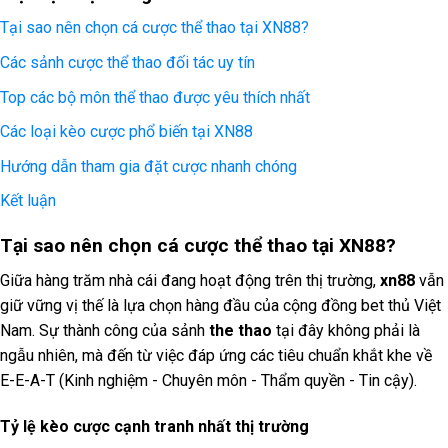
Tại sao nên chọn cá cược thể thao tại XN88?
Các sảnh cược thể thao đối tác uy tín
Top các bộ môn thể thao được yêu thích nhất
Các loại kèo cược phổ biến tại XN88
Hướng dẫn tham gia đặt cược nhanh chóng
Kết luận
Tại sao nên chọn cá cược thể thao tại XN88?
Giữa hàng trăm nhà cái đang hoạt động trên thị trường,
xn88
vẫn
giữ vững vị thế là lựa chọn hàng đầu của cộng đồng bet thủ Việt
Nam. Sự thành công của sảnh
the thao
tại đây không phải là
ngẫu nhiên, mà đến từ việc đáp ứng các tiêu chuẩn khắt khe về
E-E-A-T (Kinh nghiệm - Chuyên môn - Thẩm quyền - Tin cậy).
Tỷ lệ kèo cược cạnh tranh nhất thị trường