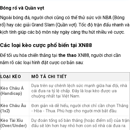
Bóng rổ và Quần vợt
Ngoài bóng đá, người chơi cũng có thể thử sức với NBA (Bóng
rổ) hay các giải Grand Slam (Quần vợt). Tốc độ trận đấu nhanh và
kịch tính giúp các bộ môn này ngày càng thu hút nhiều vé cược.
Các loại kèo cược phổ biến tại XN88
Để tối ưu hóa chiến thắng tại
the thao
XN88, người chơi cần
nắm rõ các loại hình đặt cược cơ bản sau:
LOẠI KÈO
MÔ TẢ CHI TIẾT
Dựa trên sự chênh lệch sức mạnh giữa hai đội, nhà
Kèo Châu Á
cái đưa ra tỷ lệ chấp. Đây là loại kèo được ưa
(Handicap)
chuộng nhất tại Việt Nam.
Kèo Châu Âu
Đơn giản và dễ hiểu, người chơi chỉ cần chọn Thắng
(1x2)
- Hòa - Thua. Phù hợp cho người mới bắt đầu.
Kèo Tài Xỉu
Dự đoán tổng số bàn thắng (hoặc điểm số) của trận
(Over/Under)
đấu sẽ lớn hơn hay nhỏ hơn con số nhà cái đưa ra.