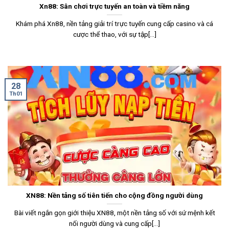
Xn88: Sân chơi trực tuyến an toàn và tiềm năng
Khám phá Xn88, nền tảng giải trí trực tuyến cung cấp casino và cá
cược thể thao, với sự tập[...]
28
Th01
XN88: Nền tảng số tiên tiến cho cộng đồng người dùng
Bài viết ngắn gọn giới thiệu XN88, một nền tảng số với sứ mệnh kết
nối người dùng và cung cấp[...]