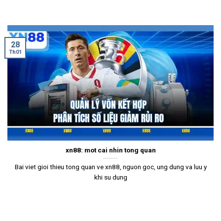
28
Th01
xn88: mot cai nhin tong quan
Bai viet gioi thieu tong quan ve xn88, nguon goc, ung dung va luu y
khi su dung