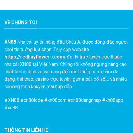
VỀ CHÚNG TÔI
XN88
Nhà cái uy tín hàng đầu Châu Á, được đông đảo người
chơi tin tưởng lựa chọn. Truy cập website
https://redbayflowers.com/
đại lý trực tuyến trực thuộc
nhà cái XN88 tại Việt Nam. Chúng tôi không ngừng nâng cao
chất lượng dịch vụ và mang đến một thế giới trò chơi đa
dạng: thể thao, casino trực tuyến, game bài, xổ số,... và nhiều
chương trình khuyến mãi hấp dẫn.
#
XN88
#xn88lode #xn88com #xn88dangnhap #xn88app
#xn88
THÔNG TIN LIÊN HỆ