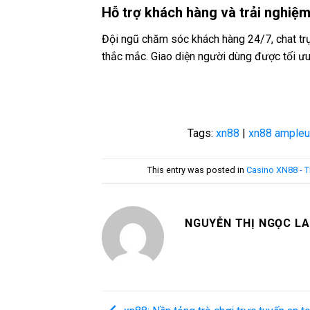
Hỗ trợ khách hàng và trải nghiệ
Đội ngũ chăm sóc khách hàng 24/7, chat trự
thắc mắc. Giao diện người dùng được tối ưu
Tags:
xn88
|
xn88 ampleur
This entry was posted in
Casino XN88 - T
NGUYỄN THỊ NGỌC L