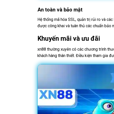
An toàn và bảo mật
Hệ thống mã hóa SSL, quản trị rủi ro và các
được công khai và tuân thủ các chuẩn bảo m
Khuyến mãi và ưu đãi
xn88 thường xuyên có các chương trình thưở
khách hàng thân thiết. Điều kiện tham gia đ