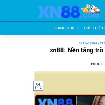
Skip
to
content
TRANG CHỦ
GIỚI THIỆU
CASINO XN88 - TR
xn88: Nền tảng trò 
POSTED 
04
Th12