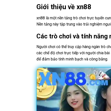
Giới thiệu về xn88
xn88 là một nền tảng trò chơi trực tuyến cun
Nền tảng này tập trung vào trải nghiệm người
Các trò chơi và tính năng 
Người chơi có thể truy cập hàng ngàn trò c
các chế độ chơi trực tiếp với người chia bà
để đảm bảo tính minh bạch và công bằng.