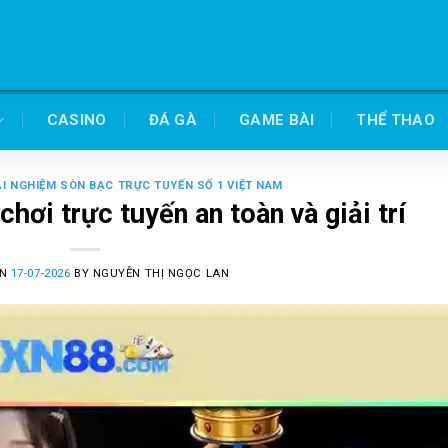
CASINO
ĐÁ GÀ
GAME BÀI
THỂ THAO
ẢI NGHIỆM SÒN BẠC TRỰC TUYẾN SỐ 1 VIỆT NAM
chơi trực tuyến an toàn và giải trí
ON
17-07-2026
BY
NGUYỄN THỊ NGỌC LAN