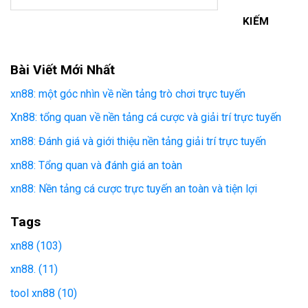
KIẾM
Bài Viết Mới Nhất
xn88: một góc nhìn về nền tảng trò chơi trực tuyến
Xn88: tổng quan về nền tảng cá cược và giải trí trực tuyến
xn88: Đánh giá và giới thiệu nền tảng giải trí trực tuyến
xn88: Tổng quan và đánh giá an toàn
xn88: Nền tảng cá cược trực tuyến an toàn và tiện lợi
Tags
xn88 (103)
xn88. (11)
tool xn88 (10)