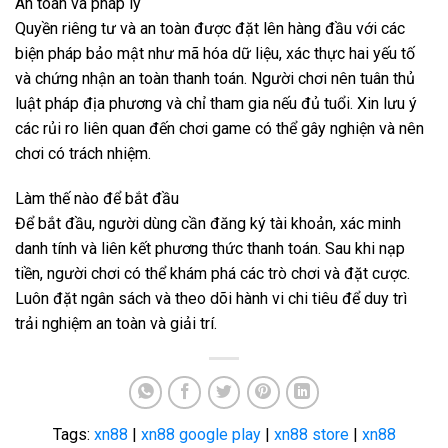
An toàn và pháp lý
Quyền riêng tư và an toàn được đặt lên hàng đầu với các
biện pháp bảo mật như mã hóa dữ liệu, xác thực hai yếu tố
và chứng nhận an toàn thanh toán. Người chơi nên tuân thủ
luật pháp địa phương và chỉ tham gia nếu đủ tuổi. Xin lưu ý
các rủi ro liên quan đến chơi game có thể gây nghiện và nên
chơi có trách nhiệm.
Làm thế nào để bắt đầu
Để bắt đầu, người dùng cần đăng ký tài khoản, xác minh
danh tính và liên kết phương thức thanh toán. Sau khi nạp
tiền, người chơi có thể khám phá các trò chơi và đặt cược.
Luôn đặt ngân sách và theo dõi hành vi chi tiêu để duy trì
trải nghiệm an toàn và giải trí.
Tags:
xn88
|
xn88 google play
|
xn88 store
|
xn88