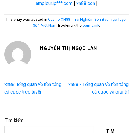
ampleur.jp***.com
|
xn88 con
|
This entry was posted in
Casino XN88 - Trải Nghiệm Sòn Bạc Trực Tuyến
Số 1 Việt Nam
. Bookmark the
permalink
.
NGUYỄN THỊ NGỌC LAN
xn88: tổng quan về nền tảng
xn88 - Tổng quan về nền tảng
cá cược trực tuyến
cá cược và giải trí
Tìm kiếm
TÌM