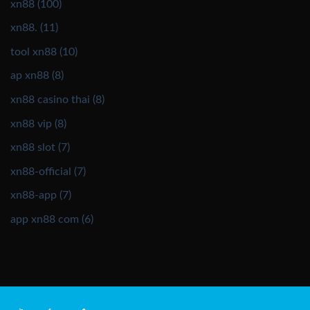
xn88 (100)
xn88. (11)
tool xn88 (10)
ap xn88 (8)
xn88 casino thai (8)
xn88 vip (8)
xn88 slot (7)
xn88-official (7)
xn88-app (7)
app xn88 com (6)