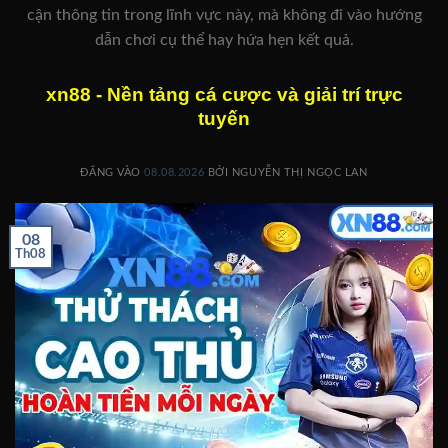
cận thông tin trong lĩnh vực này, mà không đi vào hướng
dẫn chơi cụ thể hay hứa hẹn kết quả.
xn88 - Nền tảng cá cược và giải trí trực
tuyến
ĐĂNG VÀO
08.08.2026
BỞI
NGUYỄN THỊ NGỌC LAN
08
Th08