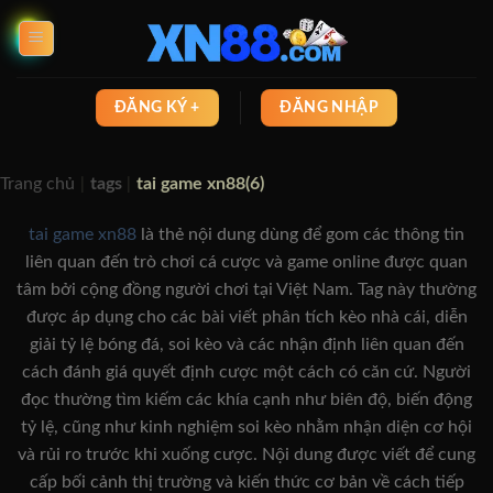
Bỏ
qua
nội
dung
ĐĂNG KÝ +
ĐĂNG NHẬP
Trang chủ
|
tags
|
tai game xn88(6)
tai game xn88
là thẻ nội dung dùng để gom các thông tin
liên quan đến trò chơi cá cược và game online được quan
tâm bởi cộng đồng người chơi tại Việt Nam. Tag này thường
được áp dụng cho các bài viết phân tích kèo nhà cái, diễn
giải tỷ lệ bóng đá, soi kèo và các nhận định liên quan đến
cách đánh giá quyết định cược một cách có căn cứ. Người
đọc thường tìm kiếm các khía cạnh như biên độ, biến động
tỷ lệ, cũng như kinh nghiệm soi kèo nhằm nhận diện cơ hội
và rủi ro trước khi xuống cược. Nội dung được viết để cung
cấp bối cảnh thị trường và kiến thức cơ bản về cách tiếp