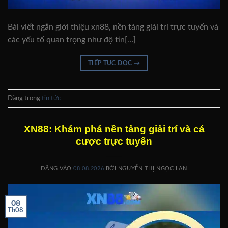
Bài viết ngắn giới thiệu xn88, nền tảng giải trí trực tuyến và
các yếu tố quan trọng như độ tin[…]
TIẾP TỤC ĐỌC
→
Đăng trong
tin tức
XN88: Khám phá nền tảng giải trí và cá
cược trực tuyến
ĐĂNG VÀO
08.08.2026
BỞI
NGUYỄN THỊ NGỌC LAN
08
Th08