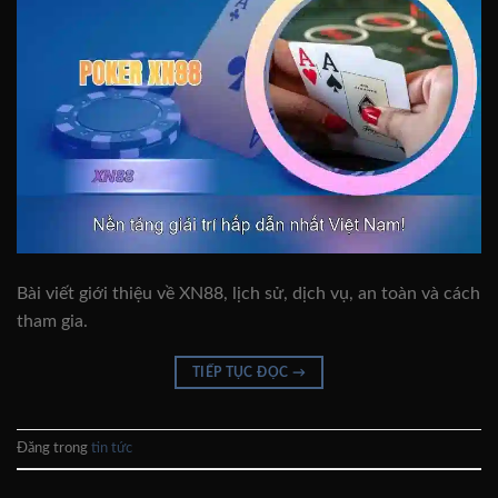
Bài viết giới thiệu về XN88, lịch sử, dịch vụ, an toàn và cách
tham gia.
TIẾP TỤC ĐỌC
→
Đăng trong
tin tức