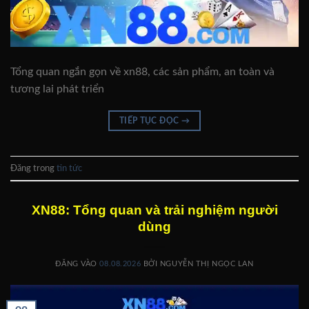
Tổng quan ngắn gọn về xn88, các sản phẩm, an toàn và
tương lai phát triển
TIẾP TỤC ĐỌC
→
Đăng trong
tin tức
XN88: Tổng quan và trải nghiệm người
dùng
ĐĂNG VÀO
08.08.2026
BỞI
NGUYỄN THỊ NGỌC LAN