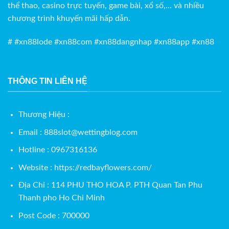
thể thao, casino trực tuyến, game bài, xổ số,... và nhiều
chương trình khuyến mãi hấp dẫn.
#
#xn88lode #xn88com #xn88dangnhap #xn88app #xn88
THÔNG TIN LIÊN HỆ
Thương Hiệu :
Email :
888slot@wettingblog.com
Hotline : 0967316136
Website :
https://redbayflowers.com/
Địa Chỉ : 114 PHU THO HOA P. PTH Quan Tan Phu
Thanh pho Ho Chi Minh
Post Code : 700000