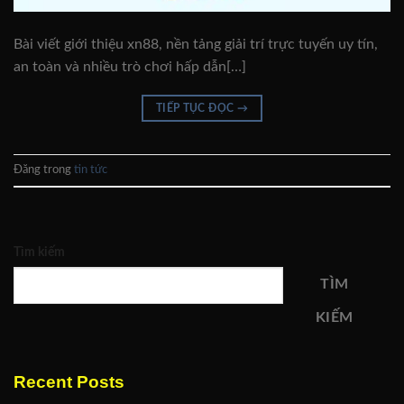
Bài viết giới thiệu xn88, nền tảng giải trí trực tuyến uy tín,
an toàn và nhiều trò chơi hấp dẫn[…]
TIẾP TỤC ĐỌC
→
Đăng trong
tin tức
Tìm kiếm
TÌM
KIẾM
Recent Posts