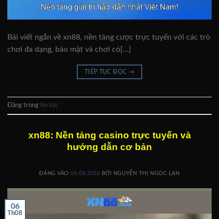
Bài viết ngắn về xn88, nền tảng cược trực tuyến với các trò
chơi đa dạng, bảo mật và chơi có[…]
TIẾP TỤC ĐỌC
→
Đăng trong
tin tức
xn88: Nền tảng casino trực tuyến và
hướng dẫn cơ bản
ĐĂNG VÀO
06.08.2026
BỞI
NGUYỄN THỊ NGỌC LAN
06
Th08