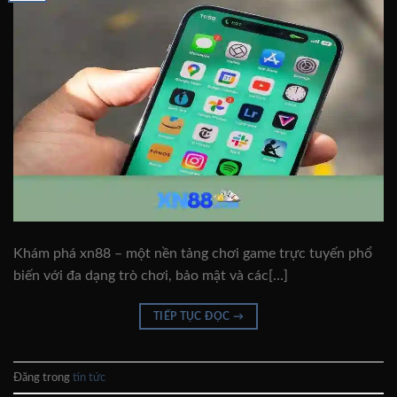
Khám phá xn88 – một nền tảng chơi game trực tuyến phổ
biến với đa dạng trò chơi, bảo mật và các[…]
TIẾP TỤC ĐỌC
→
Đăng trong
tin tức