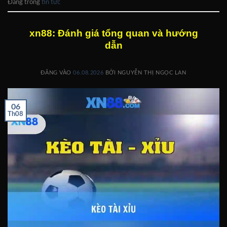
Đăng trong
tin tức
xn88: Đánh giá tổng quan và hướng
dẫn
ĐĂNG VÀO
06.08.2026
BỞI
NGUYỄN THỊ NGỌC LAN
06
Th08