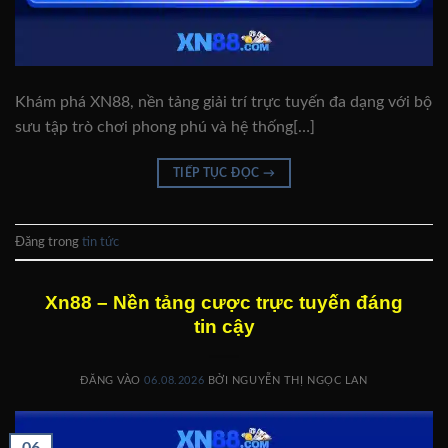
Khám phá XN88, nền tảng giải trí trực tuyến đa dạng với bộ
sưu tập trò chơi phong phú và hệ thống[…]
TIẾP TỤC ĐỌC
→
Đăng trong
tin tức
Xn88 – Nền tảng cược trực tuyến đáng
tin cậy
ĐĂNG VÀO
06.08.2026
BỞI
NGUYỄN THỊ NGỌC LAN