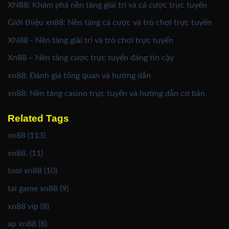
XN88: Khám phá nền tảng giải trí và cá cược trực tuyến
Giới thiệu xn88: Nền tảng cá cược và trò chơi trực tuyến
XN88 - Nền tảng giải trí và trò chơi trực tuyến
Xn88 – Nền tảng cược trực tuyến đáng tin cậy
xn88: Đánh giá tổng quan và hướng dẫn
xn88: Nền tảng casino trực tuyến và hướng dẫn cơ bản
Related Tags
xn88 (113)
xn88. (11)
tool xn88 (10)
tai game xn88 (9)
xn88 vip (8)
ap xn88 (8)