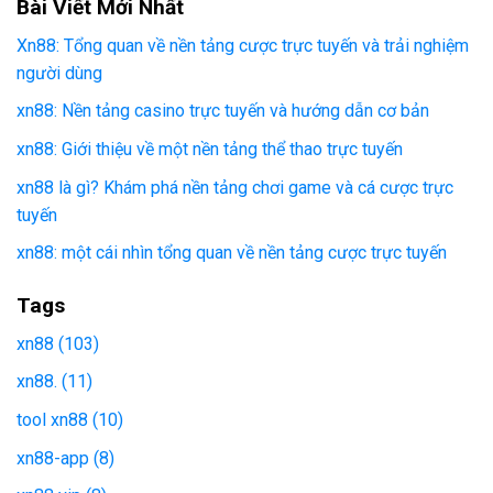
Bài Viết Mới Nhất
Xn88: Tổng quan về nền tảng cược trực tuyến và trải nghiệm
người dùng
xn88: Nền tảng casino trực tuyến và hướng dẫn cơ bản
xn88: Giới thiệu về một nền tảng thể thao trực tuyến
xn88 là gì? Khám phá nền tảng chơi game và cá cược trực
tuyến
xn88: một cái nhìn tổng quan về nền tảng cược trực tuyến
Tags
xn88 (103)
xn88. (11)
tool xn88 (10)
xn88-app (8)