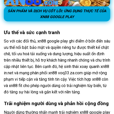
SẢN PHẨM VÀ DỊCH VỤ CỐT LÕI: ỨNG DỤNG THỰC TẾ CỦA
XN88 GOOGLE PLAY
Ưu thế và sức cạnh tranh
So với các đối thủ, xn88 google play ghi điểm ở bốn đến sáu
ưu thế nổi bật: bảo mật và quyền riêng tư được thiết kế chặt
chẽ, tối ưu hoá tải xuống và dung lượng, hiệu suất ổn định
trên nhiều thiết bị, hỗ trợ khách hàng nhanh chóng và chu trình
cập nhật liên tục. Bên cạnh đó, hệ sinh thái xoay quanh xn88
in.net và mạng phân phối xn88 voq33.za.com giúp mở rộng
phạm vi tiếp cận và tăng tính tin cậy. Việc tích hợp xn88 còn
và xn88 fit cho phép người dùng có trải nghiệm tùy biến, từ
đó tăng sự hài lòng và gắn kết với nền tảng.
Trải nghiệm người dùng và phản hồi cộng đồng
Người dùng thường nhấn mạnh trải nghiệm xn88 google play