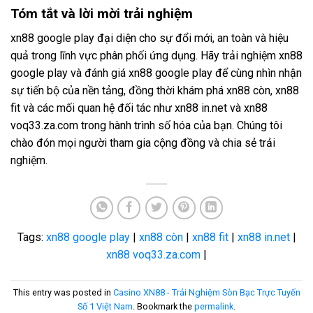
Tóm tắt và lời mời trải nghiệm
xn88 google play đại diện cho sự đổi mới, an toàn và hiệu
quả trong lĩnh vực phân phối ứng dụng. Hãy trải nghiệm xn88
google play và đánh giá xn88 google play để cùng nhìn nhận
sự tiến bộ của nền tảng, đồng thời khám phá xn88 còn, xn88
fit và các mối quan hệ đối tác như xn88 in.net và xn88
voq33.za.com trong hành trình số hóa của bạn. Chúng tôi
chào đón mọi người tham gia cộng đồng và chia sẻ trải
nghiệm.
Tags:
xn88 google play
|
xn88 còn
|
xn88 fit
|
xn88 in.net
|
xn88 voq33.za.com
|
This entry was posted in
Casino XN88 - Trải Nghiệm Sòn Bạc Trực Tuyến
Số 1 Việt Nam
. Bookmark the
permalink
.