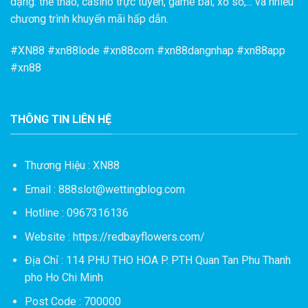
dạng: thể thao, casino trực tuyến, game bài, xổ số,... và nhiều
chương trình khuyến mãi hấp dẫn.
#
XN88
#xn88lode #xn88com #xn88dangnhap #xn88app
#xn88
THÔNG TIN LIÊN HỆ
Thương Hiệu : XN88
Email :
888slot@wettingblog.com
Hotline : 0967316136
Website :
https://redbayflowers.com/
Địa Chỉ : 114 PHU THO HOA P. PTH Quan Tan Phu Thanh
pho Ho Chi Minh
Post Code : 700000