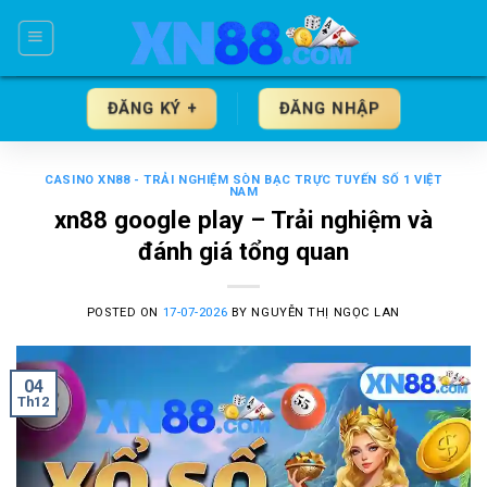
Skip
to
content
ĐĂNG KÝ +
ĐĂNG NHẬP
CASINO XN88 - TRẢI NGHIỆM SÒN BẠC TRỰC TUYẾN SỐ 1 VIỆT
NAM
xn88 google play – Trải nghiệm và
đánh giá tổng quan
POSTED ON
17-07-2026
BY
NGUYỄN THỊ NGỌC LAN
04
Th12