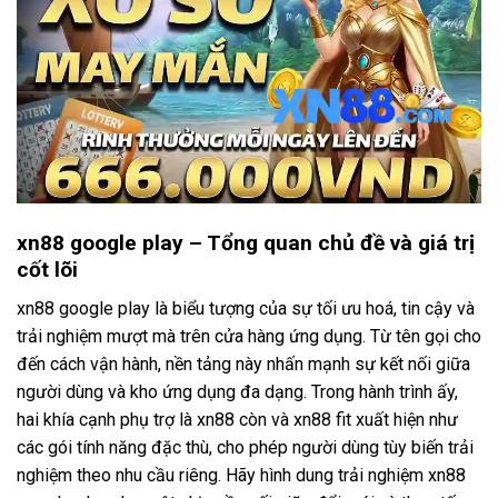
xn88 google play – Tổng quan chủ đề và giá trị
cốt lõi
xn88 google play là biểu tượng của sự tối ưu hoá, tin cậy và
trải nghiệm mượt mà trên cửa hàng ứng dụng. Từ tên gọi cho
đến cách vận hành, nền tảng này nhấn mạnh sự kết nối giữa
người dùng và kho ứng dụng đa dạng. Trong hành trình ấy,
hai khía cạnh phụ trợ là xn88 còn và xn88 fit xuất hiện như
các gói tính năng đặc thù, cho phép người dùng tùy biến trải
nghiệm theo nhu cầu riêng. Hãy hình dung trải nghiệm xn88