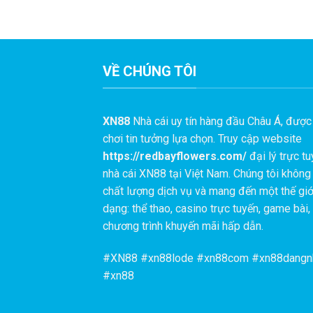
VỀ CHÚNG TÔI
XN88
Nhà cái uy tín hàng đầu Châu Á, đượ
chơi tin tưởng lựa chọn. Truy cập website
https://redbayflowers.com/
đại lý trực tu
nhà cái XN88 tại Việt Nam. Chúng tôi khôn
chất lượng dịch vụ và mang đến một thế giới
dạng: thể thao, casino trực tuyến, game bài, x
chương trình khuyến mãi hấp dẫn.
#
XN88
#xn88lode #xn88com #xn88dangn
#xn88