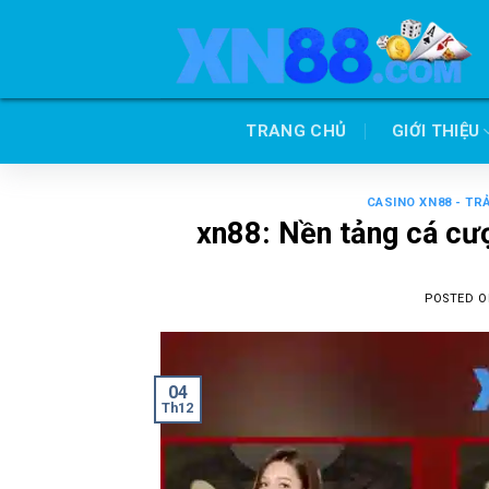
Skip
to
content
TRANG CHỦ
GIỚI THIỆU
CASINO XN88 - TR
xn88: Nền tảng cá cượ
POSTED 
04
Th12