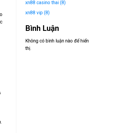
xn88 casino thai (8)
xn88 vip (8)
ho
ợc
Bình Luận
Không có bình luận nào để hiển
thị.
ý
.