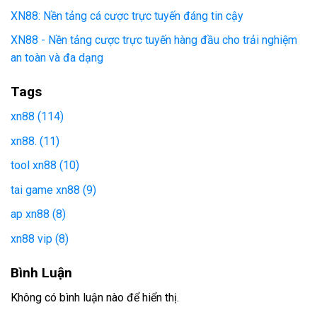
XN88: Nền tảng cá cược trực tuyến đáng tin cậy
XN88 - Nền tảng cược trực tuyến hàng đầu cho trải nghiệm
an toàn và đa dạng
Tags
xn88 (114)
xn88. (11)
tool xn88 (10)
tai game xn88 (9)
ap xn88 (8)
xn88 vip (8)
Bình Luận
Không có bình luận nào để hiển thị.