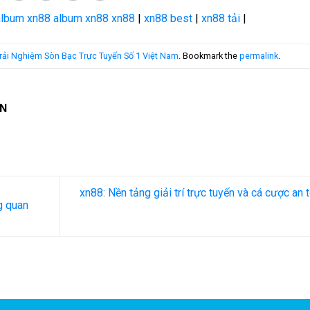
album xn88 album xn88 xn88
|
xn88 best
|
xn88 tải
|
rải Nghiệm Sòn Bạc Trực Tuyến Số 1 Việt Nam
. Bookmark the
permalink
.
AN
xn88: Nền tảng giải trí trực tuyến và cá cược an 
ng quan