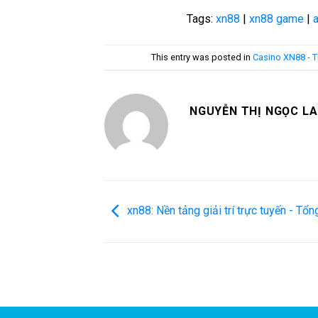
Tags:
xn88
|
xn88 game
|
This entry was posted in
Casino XN88 - T
NGUYỄN THỊ NGỌC L
xn88: Nền tảng giải trí trực tuyến - Tổ