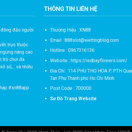
THÔNG TIN LIÊN HỆ
c đông đảo người
Thương Hiệu : XN88
Email :
888slot@wettingblog.com
yến trực thuộc
Hotline : 0967316136
g ngừng nâng cao
 trò chơi đa
Website :
https://redbayflowers.com/
ổ số,... và nhiều
Địa Chỉ : 114 PHU THO HOA P. PTH Qua
Tan Phu Thanh pho Ho Chi Minh
hap #xn88app
Post Code : 700000
Sơ Đồ Trang Website