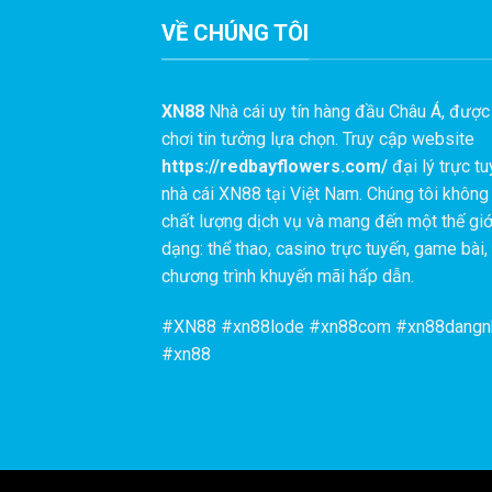
VỀ CHÚNG TÔI
XN88
Nhà cái uy tín hàng đầu Châu Á, đượ
chơi tin tưởng lựa chọn. Truy cập website
https://redbayflowers.com/
đại lý trực tu
nhà cái XN88 tại Việt Nam. Chúng tôi khôn
chất lượng dịch vụ và mang đến một thế giới
dạng: thể thao, casino trực tuyến, game bài, x
chương trình khuyến mãi hấp dẫn.
#
XN88
#xn88lode #xn88com #xn88dangn
#xn88