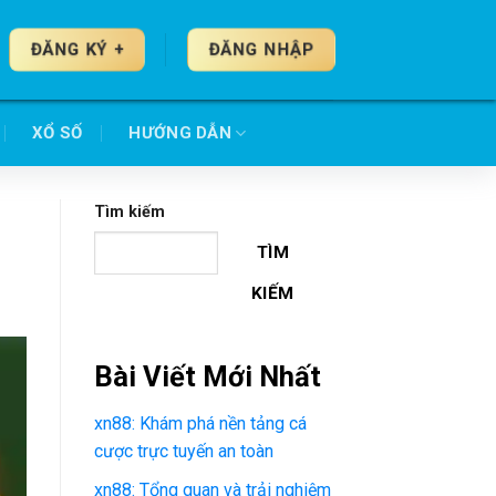
ĐĂNG KÝ +
ĐĂNG NHẬP
XỔ SỐ
HƯỚNG DẪN
Tìm kiếm
TÌM
KIẾM
Bài Viết Mới Nhất
xn88: Khám phá nền tảng cá
cược trực tuyến an toàn
xn88: Tổng quan và trải nghiệm