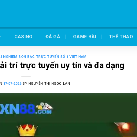
CASINO
ĐÁ GÀ
GAME BÀI
THỂ THAO
ẢI NGHIỆM SÒN BẠC TRỰC TUYẾN SỐ 1 VIỆT NAM
i trí trực tuyến uy tín và đa dạng
ON
17-07-2026
BY
NGUYỄN THỊ NGỌC LAN