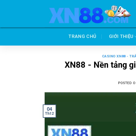
Skip
to
content
TRANG CHỦ
GIỚI THIỆU
CASINO XN88 - TR
XN88 - Nền tảng giả
POSTED 
04
Th12