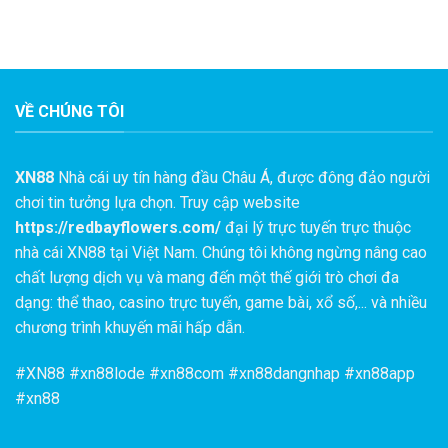
VỀ CHÚNG TÔI
XN88
Nhà cái uy tín hàng đầu Châu Á, được đông đảo người
chơi tin tưởng lựa chọn. Truy cập website
https://redbayflowers.com/
đại lý trực tuyến trực thuộc
nhà cái XN88 tại Việt Nam. Chúng tôi không ngừng nâng cao
chất lượng dịch vụ và mang đến một thế giới trò chơi đa
dạng: thể thao, casino trực tuyến, game bài, xổ số,... và nhiều
chương trình khuyến mãi hấp dẫn.
#
XN88
#xn88lode #xn88com #xn88dangnhap #xn88app
#xn88