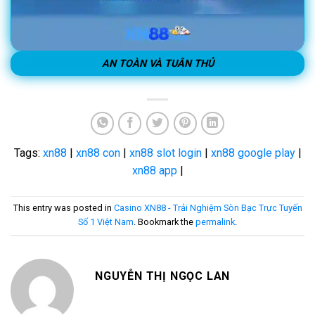
AN TOÀN VÀ TUÂN THỦ
Tags:
xn88
|
xn88 con
|
xn88 slot login
|
xn88 google play
|
xn88 app
|
This entry was posted in
Casino XN88 - Trải Nghiệm Sòn Bạc Trực Tuyến
Số 1 Việt Nam
. Bookmark the
permalink
.
NGUYỄN THỊ NGỌC LAN