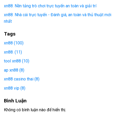
xn88: Nền tảng trò chơi trực tuyến an toàn và giải trí
xn88: Nhà cái trực tuyến - Đánh giá, an toàn và thủ thuật mới
nhất
Tags
xn88 (100)
xn88. (11)
tool xn88 (10)
ap xn88 (8)
xn88 casino thai (8)
xn88 vip (8)
Bình Luận
Không có bình luận nào để hiển thị.