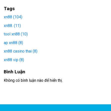
Tags
xn88 (104)
xn88. (11)
tool xn88 (10)
ap xn88 (8)
xn88 casino thai (8)
xn88 vip (8)
Bình Luận
Không có bình luận nào để hiển thị.