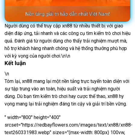
Người dùng có thể truy cập xn88 từ nhiều thiết bị với giao
diện đáp ứng, tải nhanh và các công cụ tìm kiếm trò chơi hiệu
quả. Đánh giá từ người dùng cho thấy trải nghiệm mượt mà,
hỗ trợ khách hàng nhanh chóng và hệ thống thưởng phù hợp
với kỳ vọng của người chơi.
\n\n
Kết luận
\n
Tóm lại, xn88 mang lại một nền tảng trực tuyến toàn diện với
sự tập trung vào an toàn, hiệu suất và trải nghiệm người
dùng. Dù bạn tìm kiếm trò chơi hay cược thể thao, xn88 hy
vọng mang lại trải nghiệm đáng tin cậy và giải trí bền vững.
" width="800" height="400"
srcset="https://redbayflowers.com/images/text/xn88/xn88-
text260331983.webp" sizes="(max-width: 800px) 100vw,