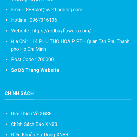
Email :
888slot@wettingblog.com
Hotline : 0967316136
Website :
https://redbayflowers.com/
Địa Chỉ : 114 PHU THO HOA P. PTH Quan Tan Phu Thanh
pho Ho Chi Minh
Post Code : 700000
Sơ Đồ Trang Website
CHÍNH SÁCH
Giới Thiệu Về XN88
Chính Sách Bảo XN88
Điều Khoản Sử Dụng XN88