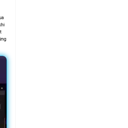
ua
khi
t
hứng