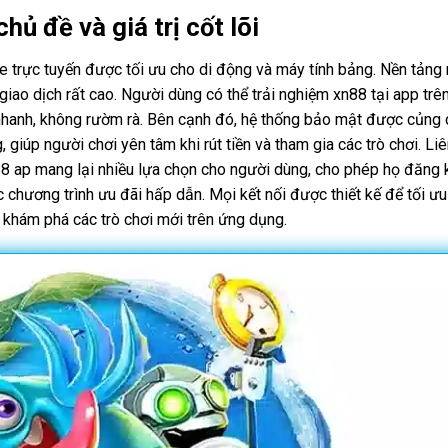
hủ đề và giá trị cốt lõi
ame trực tuyến được tối ưu cho di động và máy tính bảng. Nền tảng
ý giao dịch rất cao. Người dùng có thể trải nghiệm xn88 tại app trê
ải nhanh, không rườm rà. Bên cạnh đó, hệ thống bảo mật được củng
giúp người chơi yên tâm khi rút tiền và tham gia các trò chơi. Li
88 ap mang lại nhiều lựa chọn cho người dùng, cho phép họ đăng 
chương trình ưu đãi hấp dẫn. Mọi kết nối được thiết kế để tối ưu
 khám phá các trò chơi mới trên ứng dụng.