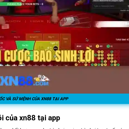
C VÀ SỨ MỆNH CỦA XN88 TẠI APP
õi của xn88 tại app