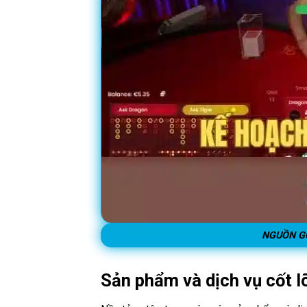
NGUỒN GỐ
Sản phẩm và dịch vụ cốt l