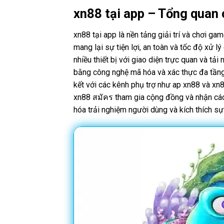
xn88 tại app – Tổng quan c
xn88 tại app là nền tảng giải trí và chơi g
mang lại sự tiện lợi, an toàn và tốc độ xử l
nhiều thiết bị với giao diện trực quan và t
bằng công nghệ mã hóa và xác thực đa tầng, 
kết với các kênh phụ trợ như ap xn88 và xn
xn88 สมัคร tham gia cộng đồng và nhận các 
hóa trải nghiệm người dùng và kích thích sự