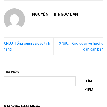
NGUYỄN THỊ NGỌC LAN
XN88: Tổng quan và các tính
XN88: Tổng quan và hướng
năng
dẫn căn bản
Tìm kiếm
TÌM
KIẾM
Bài Viết Mới Nhất