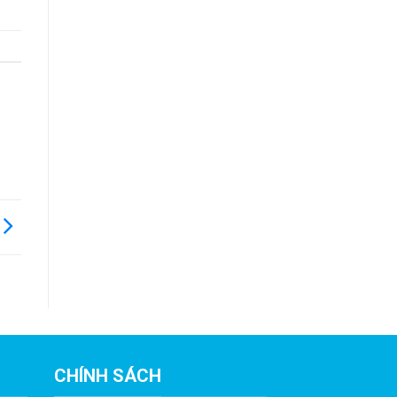
CHÍNH SÁCH