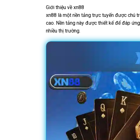
Giới thiệu về xn88
xn88 là một nền tảng trực tuyến được chú t
cao. Nền tảng này được thiết kế để đáp ứng 
nhiều thị trường.