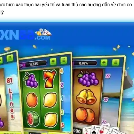
c hiện xác thực hai yếu tố và tuân thủ các hướng dẫn về chơi có
lý.