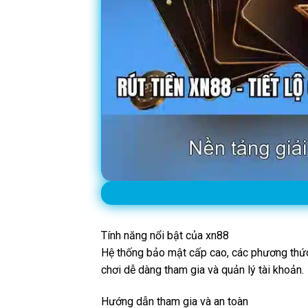
Tính năng nổi bật của xn88
Hệ thống bảo mật cấp cao, các phương thức
chơi dễ dàng tham gia và quản lý tài khoản.
Hướng dẫn tham gia và an toàn