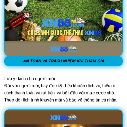
AN TOÀN VÀ TRÁCH NHIỆM KHI THAM GIA
Lưu ý dành cho người mới
Đối với người mới, hãy đọc kỹ điều khoản dịch vụ, hiểu rõ
cách thanh toán và rút tiền, và bắt đầu với mức cược nhỏ.
Theo dõi lịch trình khuyến mãi và bảo vệ thông tin cá nhân.