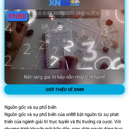
GIỚI THIỆU VỀ XN88
Nguồn gốc và sự phổ biến
Nguồn gốc và sự phổ biến của xn88 bắt nguồn từ sự phát
triển của ngành giải trí trực tuyến và thị trường cá cược. Với
chương trình khuyến mãi hấp dẫn, giao diện người dùng trực