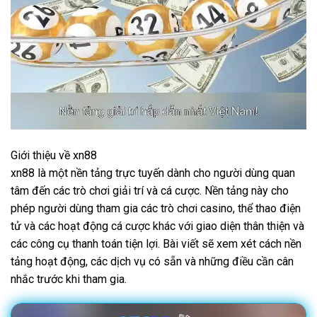
Giới thiệu về xn88
xn88 là một nền tảng trực tuyến dành cho người dùng quan
tâm đến các trò chơi giải trí và cá cược. Nền tảng này cho
phép người dùng tham gia các trò chơi casino, thể thao điện
tử và các hoạt động cá cược khác với giao diện thân thiện và
các công cụ thanh toán tiện lợi. Bài viết sẽ xem xét cách nền
tảng hoạt động, các dịch vụ có sẵn và những điều cần cân
nhắc trước khi tham gia.