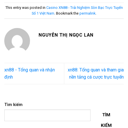
This entry was posted in
Casino XN88 - Trải Nghiệm Sòn Bạc Trực Tuyến
Số 1 Việt Nam
. Bookmark the
permalink
.
NGUYỄN THỊ NGỌC LAN
xn88 - Tổng quan và nhận
xn88: Tổng quan và tham gia
định
nền tảng cá cược trực tuyến
Tìm kiếm
TÌM
KIẾM