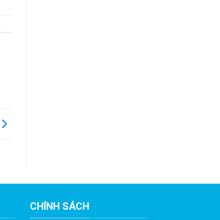
CHÍNH SÁCH