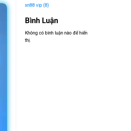
xn88 vip (8)
Bình Luận
Không có bình luận nào để hiển
thị.