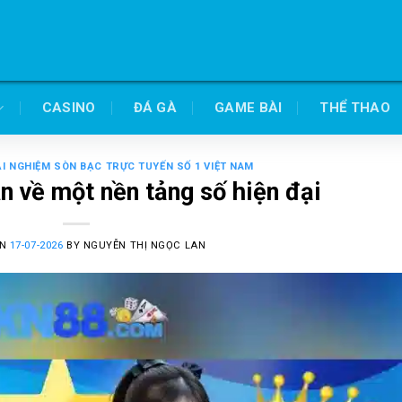
CASINO
ĐÁ GÀ
GAME BÀI
THỂ THAO
ẢI NGHIỆM SÒN BẠC TRỰC TUYẾN SỐ 1 VIỆT NAM
n về một nền tảng số hiện đại
ON
17-07-2026
BY
NGUYỄN THỊ NGỌC LAN