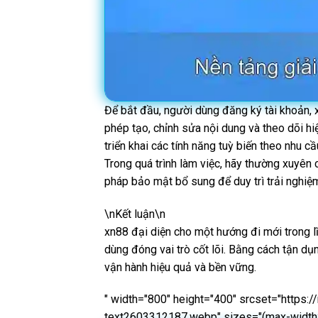
Để bắt đầu, người dùng đăng ký tài khoản, x
phép tạo, chỉnh sửa nội dung và theo dõi hiệ
triển khai các tính năng tuỳ biến theo nhu cầ
Trong quá trình làm việc, hãy thường xuyên 
pháp bảo mật bổ sung để duy trì trải nghiệ
\n
Kết luận
\n
xn88 đại diện cho một hướng đi mới trong lĩ
dùng đóng vai trò cốt lõi. Bằng cách tận dụ
vận hành hiệu quả và bền vững.
" width="800" height="400" srcset="https
text2603312187.webp" sizes="(max-width: