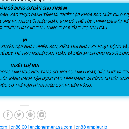
ẪN SỬ DỤNG CƠ BẢN CHO XN88\N
OẢN, XÁC THỰC DANH TÍNH VÀ THIẾT LẬP KHÓA BẢO MẬT. GIAO DI
DUNG VÀ THEO DÕI HIỆU SUẤT. BẠN CÓ THỂ TÙY CHỈNH CÀI ĐẶT, KẾ
VÀ TRIỂN KHAI CÁC TÍNH NĂNG TUỲ BIẾN THEO NHU CẦU.
\N
 XUYÊN CẬP NHẬT PHIÊN BẢN, KIỂM TRA NHẬT KÝ HOẠT ĐỘNG VÀ 
Ể DUY TRÌ TRẢI NGHIỆM AN TOÀN VÀ LIỀN MẠCH CHO NGƯỜI DÙN
\N
KẾT LUẬN
\N
RONG LĨNH VỰC NỀN TẢNG SỐ, NƠI SỰ LINH HOẠT, BẢO MẬT VÀ TR
LÕI. BẰNG CÁCH TẬN DỤNG CÁC TÍNH NĂNG VÀ CÔNG CỤ CỦA XN88
HỨC CÓ THỂ VẬN HÀNH HIỆU QUẢ VÀ BỀN VỮNG.
 com
|
xn88 001encipherment.sa.com
|
xn88 ampleur.jp
|