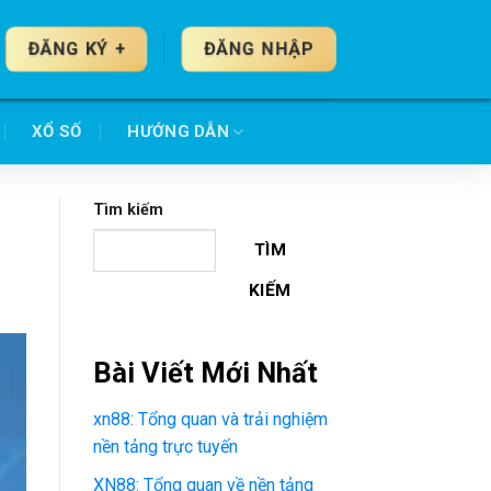
ĐĂNG KÝ +
ĐĂNG NHẬP
XỔ SỐ
HƯỚNG DẪN
Tìm kiếm
TÌM
KIẾM
Bài Viết Mới Nhất
xn88: Tổng quan và trải nghiệm
nền tảng trực tuyến
XN88: Tổng quan về nền tảng