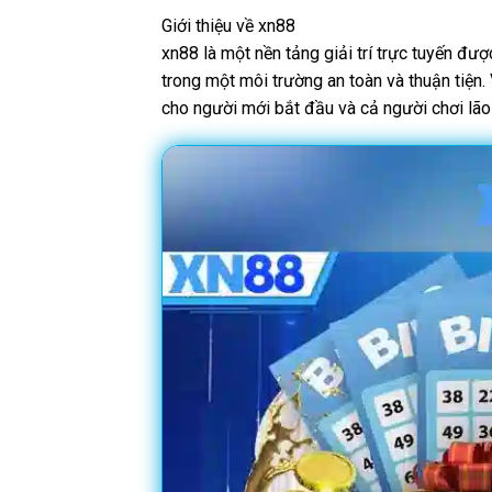
Giới thiệu về xn88
xn88 là một nền tảng giải trí trực tuyến đượ
trong một môi trường an toàn và thuận tiện.
cho người mới bắt đầu và cả người chơi lão 