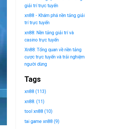
giải trí trực tuyến
xn88 - Khám phá nền tảng giải
trí trực tuyến
xn88: Nền tảng giải trí và
casino trực tuyến
Xn88: Tổng quan về nền tảng
cược trực tuyến và trải nghiệm
người dùng
Tags
xn88 (113)
xn88. (11)
tool xn88 (10)
tai game xn88 (9)