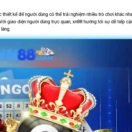
c thiết kế để người dùng có thể trải nghiệm nhiều trò chơi khác nh
 Với giao diện người dùng trực quan, xn88 hướng tới sự dễ tiếp cậ
làng.