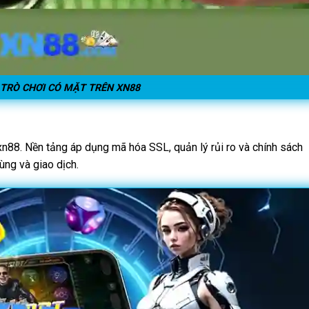
 TRÒ CHƠI CÓ MẶT TRÊN XN88
xn88. Nền tảng áp dụng mã hóa SSL, quản lý rủi ro và chính sách
ùng và giao dịch.