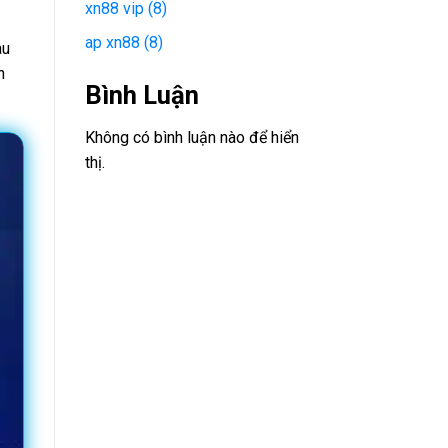
xn88 vip (8)
ap xn88 (8)
au
n
Bình Luận
Không có bình luận nào để hiển
thị.