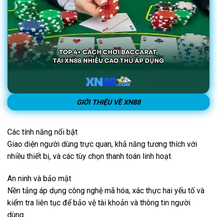
GIỚI THIỆU VỀ XN88
Các tính năng nổi bật
Giao diện người dùng trực quan, khả năng tương thích với
nhiều thiết bị, và các tùy chọn thanh toán linh hoạt.
An ninh và bảo mật
Nền tảng áp dụng công nghệ mã hóa, xác thực hai yếu tố và
kiểm tra liên tục để bảo vệ tài khoản và thông tin người
dùng.