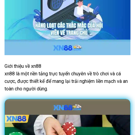
Giới thiệu về xn88
xn88 là một nền tảng trực tuyến chuyên về trò chơi và cá
cược, được thiết kế để mang lại trải nghiệm liền mạch và an
toàn cho người dùng.