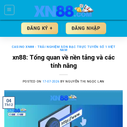
Skip
to
content
ĐĂNG KÝ +
ĐĂNG NHẬP
CASINO XN88 - TRẢI NGHIỆM SÒN BẠC TRỰC TUYẾN SỐ 1 VIỆT
NAM
xn88: Tổng quan về nền tảng và các
tính năng
POSTED ON
17-07-2026
BY
NGUYỄN THỊ NGỌC LAN
04
Th12