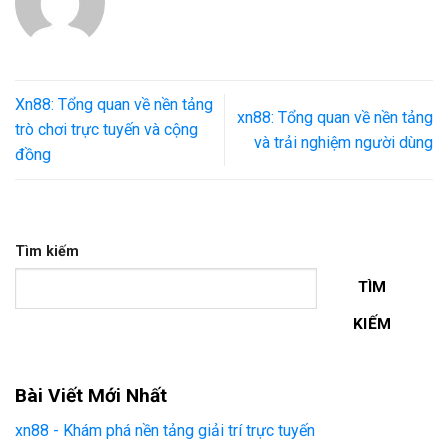
Xn88: Tổng quan về nền tảng
xn88: Tổng quan về nền tảng
trò chơi trực tuyến và cộng
và trải nghiệm người dùng
đồng
Tìm kiếm
TÌM
KIẾM
Bài Viết Mới Nhất
xn88 - Khám phá nền tảng giải trí trực tuyến