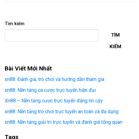
Tìm kiếm
TÌM
KIẾM
Bài Viết Mới Nhất
xn88: Đánh giá, trò chơi và hướng dẫn tham gia
xn88: Nền tảng cá cược trực tuyến hiện đại
Xn88 – Nền tảng cược trực tuyến đáng tin cậy
xn88: Nền tảng trò chơi trực tuyến an toàn và đa dạng
xn88: Nền tảng giải trí trực tuyến và đánh giá tổng quan
Tags