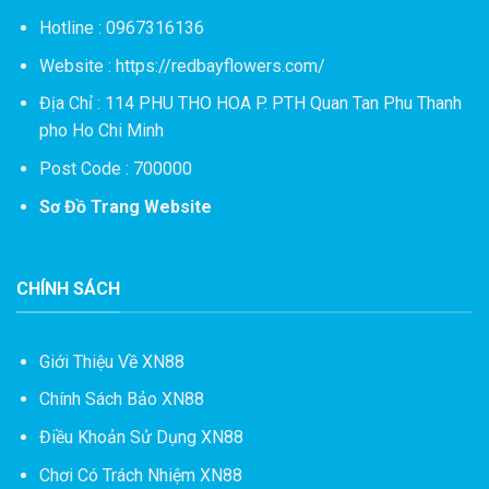
Hotline : 0967316136
Website :
https://redbayflowers.com/
Địa Chỉ : 114 PHU THO HOA P. PTH Quan Tan Phu Thanh
pho Ho Chi Minh
Post Code : 700000
Sơ Đồ Trang Website
CHÍNH SÁCH
Giới Thiệu Về XN88
Chính Sách Bảo XN88
Điều Khoản Sử Dụng XN88
Chơi Có Trách Nhiệm XN88