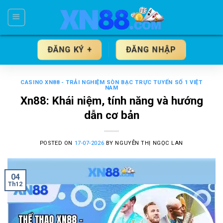
Skip
to
content
ĐĂNG KÝ +
ĐĂNG NHẬP
CASINO XN88 - TRẢI NGHIỆM SÒN BẠC TRỰC TUYẾN SỐ 1 VIỆT
NAM
Xn88: Khái niệm, tính năng và hướng
dẫn cơ bản
POSTED ON
17-07-2026
BY
NGUYỄN THỊ NGỌC LAN
04
Th12