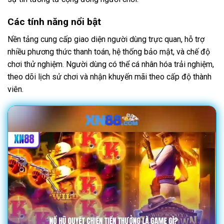
Các tính năng nổi bật
Nền tảng cung cấp giao diện người dùng trực quan, hỗ trợ
nhiều phương thức thanh toán, hệ thống bảo mật, và chế độ
chơi thử nghiệm. Người dùng có thể cá nhân hóa trải nghiệm,
theo dõi lịch sử chơi và nhận khuyến mãi theo cấp độ thành
viên.