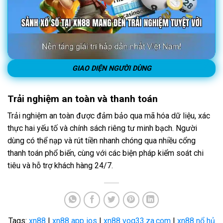
GIAO DIỆN NGƯỜI DÙNG
Trải nghiệm an toàn và thanh toán
Trải nghiệm an toàn được đảm bảo qua mã hóa dữ liệu, xác
thực hai yếu tố và chính sách riêng tư minh bạch. Người
dùng có thể nạp và rút tiền nhanh chóng qua nhiều cổng
thanh toán phổ biến, cùng với các biện pháp kiểm soát chi
tiêu và hỗ trợ khách hàng 24/7.
Tags:
xn88
|
xn88 app ios
|
xn88 voq33.za.com
|
xn88 nổ hủ