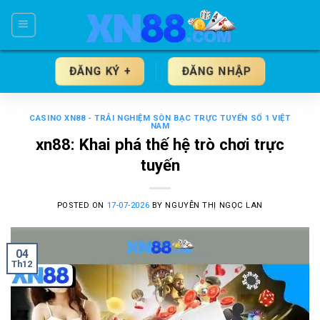
Skip
to
content
ĐĂNG KÝ +
ĐĂNG NHẬP
CASINO XN88 - TRẢI NGHIỆM SÒN BẠC TRỰC TUYẾN SỐ 1 VIỆT
NAM
xn88: Khai phá thế hệ trò chơi trực
tuyến
POSTED ON
17-07-2026
BY
NGUYỄN THỊ NGỌC LAN
04
Th12