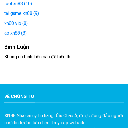
tool xn88 (10)
tai game xn88 (9)
xn88 vip (8)
ap xn88 (8)
Bình Luận
Không có bình luận nào để hiển thị.
VỀ CHÚNG TÔI
XN88
Nhà cái uy tín hàng đầu Châu Á, được đông đảo người
chơi tin tưởng lựa chọn. Truy cập website