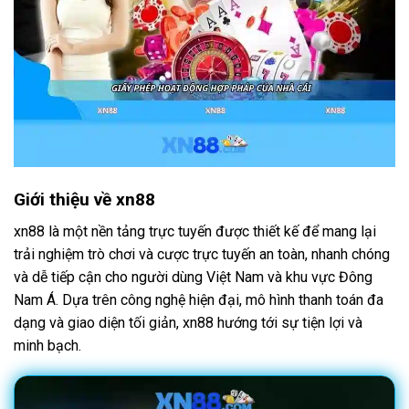
Giới thiệu về xn88
xn88 là một nền tảng trực tuyến được thiết kế để mang lại
trải nghiệm trò chơi và cược trực tuyến an toàn, nhanh chóng
và dễ tiếp cận cho người dùng Việt Nam và khu vực Đông
Nam Á. Dựa trên công nghệ hiện đại, mô hình thanh toán đa
dạng và giao diện tối giản, xn88 hướng tới sự tiện lợi và
minh bạch.