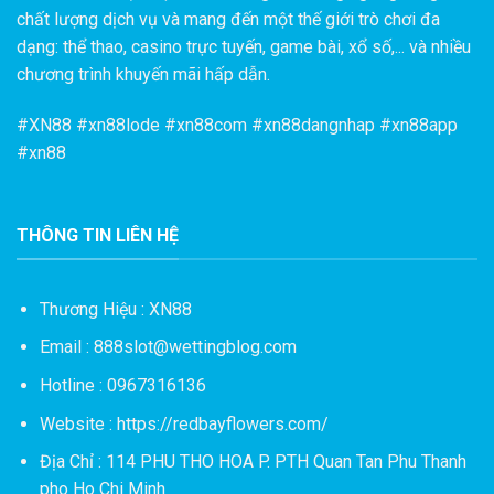
chất lượng dịch vụ và mang đến một thế giới trò chơi đa
dạng: thể thao, casino trực tuyến, game bài, xổ số,... và nhiều
chương trình khuyến mãi hấp dẫn.
#
XN88
#xn88lode #xn88com #xn88dangnhap #xn88app
#xn88
THÔNG TIN LIÊN HỆ
Thương Hiệu : XN88
Email :
888slot@wettingblog.com
Hotline : 0967316136
Website :
https://redbayflowers.com/
Địa Chỉ : 114 PHU THO HOA P. PTH Quan Tan Phu Thanh
pho Ho Chi Minh