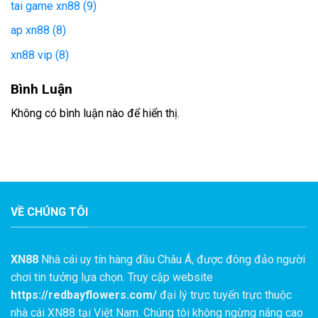
tai game xn88 (9)
ap xn88 (8)
xn88 vip (8)
Bình Luận
Không có bình luận nào để hiển thị.
VỀ CHÚNG TÔI
XN88
Nhà cái uy tín hàng đầu Châu Á, được đông đảo người
chơi tin tưởng lựa chọn. Truy cập website
https://redbayflowers.com/
đại lý trực tuyến trực thuộc
nhà cái XN88 tại Việt Nam. Chúng tôi không ngừng nâng cao