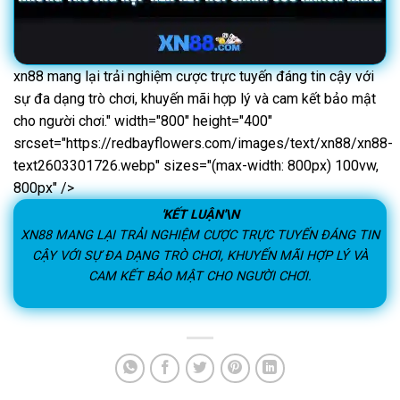
xn88 mang lại trải nghiệm cược trực tuyến đáng tin cậy với
sự đa dạng trò chơi, khuyến mãi hợp lý và cam kết bảo mật
cho người chơi.
" width="800" height="400"
srcset="https://redbayflowers.com/images/text/xn88/xn88-
text2603301726.webp" sizes="(max-width: 800px) 100vw,
800px" />
'KẾT LUẬN'\N
XN88 MANG LẠI TRẢI NGHIỆM CƯỢC TRỰC TUYẾN ĐÁNG TIN
CẬY VỚI SỰ ĐA DẠNG TRÒ CHƠI, KHUYẾN MÃI HỢP LÝ VÀ
CAM KẾT BẢO MẬT CHO NGƯỜI CHƠI.