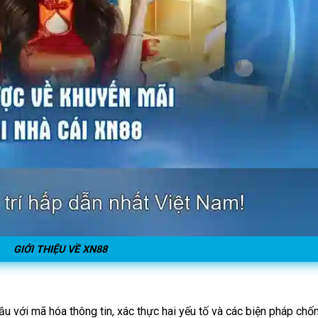
GIỚI THIỆU VỀ XN88
ầu với mã hóa thông tin, xác thực hai yếu tố và các biện pháp chố