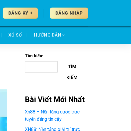
ĐĂNG KÝ +
ĐĂNG NHẬP
XỔ SỐ
HƯỚNG DẪN
Tìm kiếm
TÌM
KIẾM
Bài Viết Mới Nhất
Xn88 – Nền tảng cược trực
tuyến đáng tin cậy
XN88: Nền tảng giải trí trực