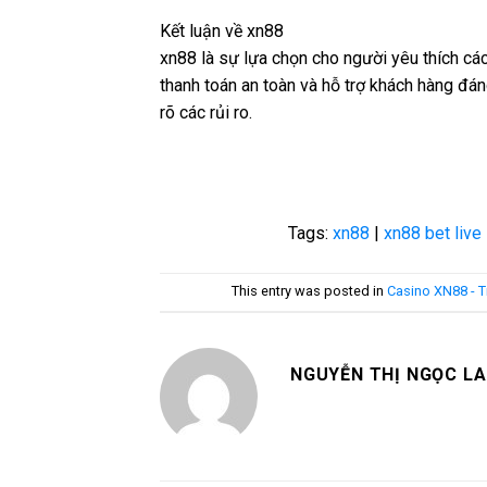
Kết luận về xn88
xn88 là sự lựa chọn cho người yêu thích các
thanh toán an toàn và hỗ trợ khách hàng đán
rõ các rủi ro.
Tags:
xn88
|
xn88 bet live
This entry was posted in
Casino XN88 - T
NGUYỄN THỊ NGỌC L