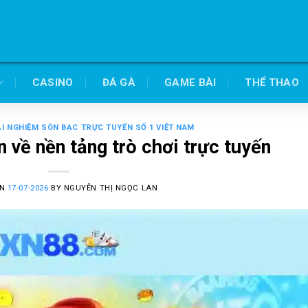
CASINO
ĐÁ GÀ
GAME BÀI
THỂ THAO
ẢI NGHIỆM SÒN BẠC TRỰC TUYẾN SỐ 1 VIỆT NAM
 về nền tảng trò chơi trực tuyến
ON
17-07-2026
BY
NGUYỄN THỊ NGỌC LAN