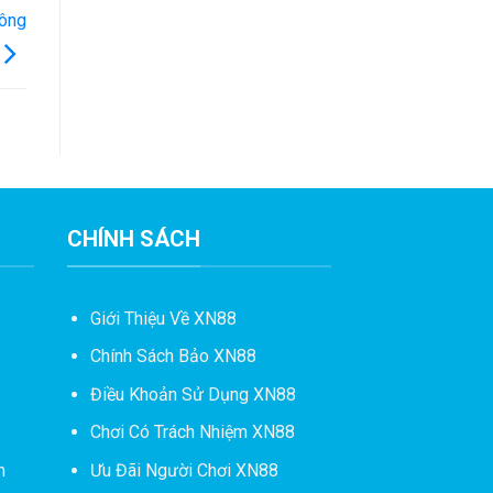
công
CHÍNH SÁCH
Giới Thiệu Về XN88
Chính Sách Bảo XN88
Điều Khoản Sử Dụng XN88
Chơi Có Trách Nhiệm XN88
n
Ưu Đãi Người Chơi XN88