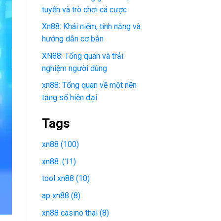
tuyến và trò chơi cá cược
Xn88: Khái niệm, tính năng và
hướng dẫn cơ bản
XN88: Tổng quan và trải
nghiệm người dùng
xn88: Tổng quan về một nền
tảng số hiện đại
Tags
xn88 (100)
xn88. (11)
tool xn88 (10)
ap xn88 (8)
xn88 casino thai (8)