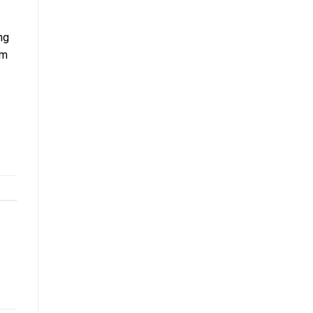
ng
ắm