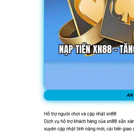
AN 
Hỗ trợ người chơi và cập nhật xn88
Dịch vụ hỗ trợ khách hàng của xn88 sẵn sàn
xuyên cập nhật tính năng mới, cải tiến giao 