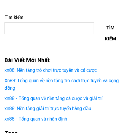
Tìm kiếm
TÌM
KIẾM
Bài Viết Mới Nhất
xn88: Nền tảng trò chơi trực tuyến và cá cược
Xn88: Tổng quan về nền tảng trò chơi trực tuyến và cộng
đồng
xn88 - Tổng quan về nền tảng cá cược và giải trí
xn88: Nền tảng giải trí trực tuyến hàng đầu
xn88 - Tổng quan và nhận định