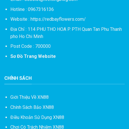
Hotline : 0967316136
Website :
https://redbayflowers.com/
Địa Chỉ : 114 PHU THO HOA P. PTH Quan Tan Phu Thanh
pho Ho Chi Minh
Post Code : 700000
Sơ Đồ Trang Website
CHÍNH SÁCH
Giới Thiệu Về XN88
Chính Sách Bảo XN88
Điều Khoản Sử Dụng XN88
Chơi Có Trách Nhiệm XN88