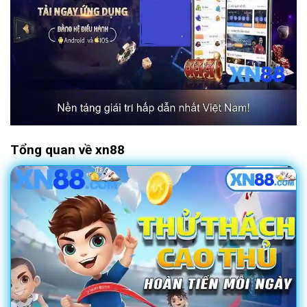
Tổng quan về xn88