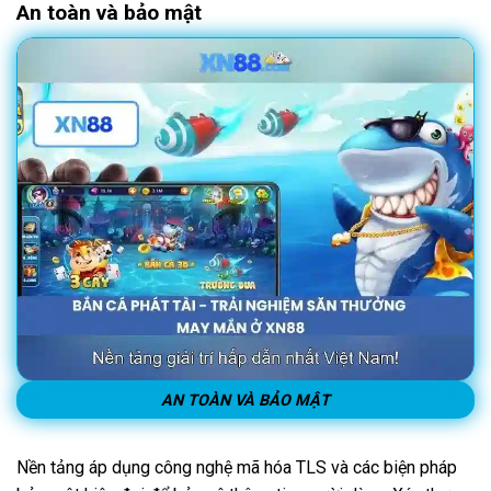
An toàn và bảo mật
AN TOÀN VÀ BẢO MẬT
Nền tảng áp dụng công nghệ mã hóa TLS và các biện pháp