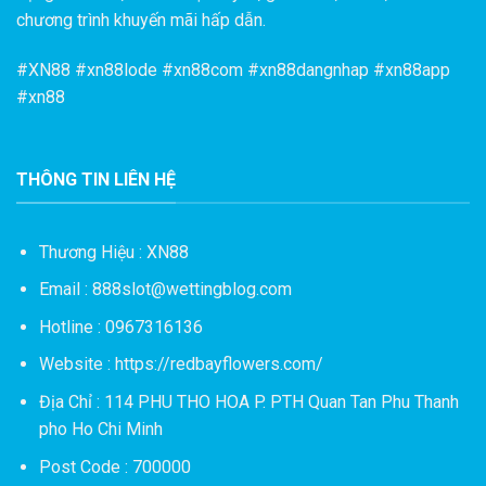
chương trình khuyến mãi hấp dẫn.
#
XN88
#xn88lode #xn88com #xn88dangnhap #xn88app
#xn88
THÔNG TIN LIÊN HỆ
Thương Hiệu : XN88
Email :
888slot@wettingblog.com
Hotline : 0967316136
Website :
https://redbayflowers.com/
Địa Chỉ : 114 PHU THO HOA P. PTH Quan Tan Phu Thanh
pho Ho Chi Minh
Post Code : 700000