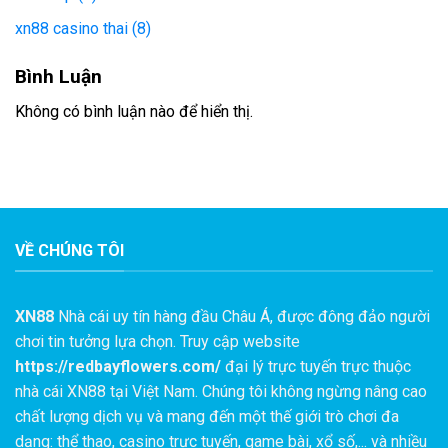
xn88 casino thai (8)
Bình Luận
Không có bình luận nào để hiển thị.
VỀ CHÚNG TÔI
XN88
Nhà cái uy tín hàng đầu Châu Á, được đông đảo người
chơi tin tưởng lựa chọn. Truy cập website
https://redbayflowers.com/
đại lý trực tuyến trực thuộc
nhà cái XN88 tại Việt Nam. Chúng tôi không ngừng nâng cao
chất lượng dịch vụ và mang đến một thế giới trò chơi đa
dạng: thể thao, casino trực tuyến, game bài, xổ số,... và nhiều