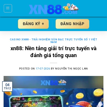
Skip
to
content
ĐĂNG KÝ +
ĐĂNG NHẬP
CASINO XN88 - TRẢI NGHIỆM SÒN BẠC TRỰC TUYẾN SỐ 1 VIỆT
NAM
xn88: Nền tảng giải trí trực tuyến và
đánh giá tổng quan
POSTED ON
17-07-2026
BY
NGUYỄN THỊ NGỌC LAN
04
Th12