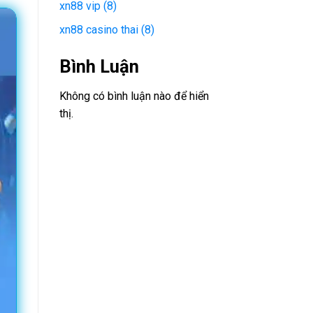
xn88 vip (8)
xn88 casino thai (8)
Bình Luận
Không có bình luận nào để hiển
thị.