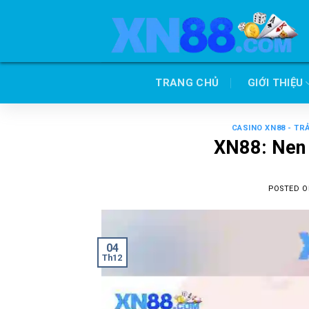
Skip
to
content
TRANG CHỦ
GIỚI THIỆU
CASINO XN88 - TR
XN88: Nen t
POSTED 
04
Th12