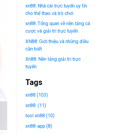
xn88: Nhà cái trực tuyến uy tín
cho thể thao và trò chơi
xn88: Tổng quan về nền tảng cá
cược và giải trí trực tuyến
XN88: Giới thiệu và những điều
cần biết
Xn88: Nền tảng giải trí trực
tuyến
Tags
xn88 (103)
xn88. (11)
tool xn88 (10)
xn88-app (8)