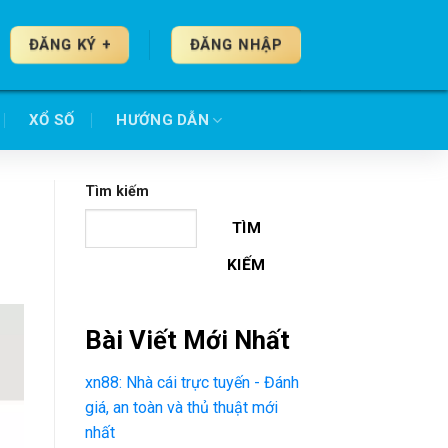
ĐĂNG KÝ +
ĐĂNG NHẬP
XỔ SỐ
HƯỚNG DẪN
Tìm kiếm
TÌM
KIẾM
Bài Viết Mới Nhất
xn88: Nhà cái trực tuyến - Đánh
giá, an toàn và thủ thuật mới
nhất