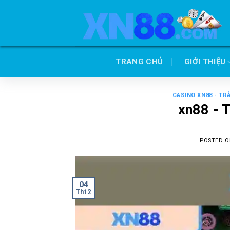
Skip
to
content
TRANG CHỦ
GIỚI THIỆU
CASINO XN88 - TR
xn88 - 
POSTED 
04
Th12