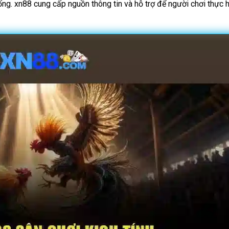
ng. xn88 cung cấp nguồn thông tin và hỗ trợ để người chơi thực h