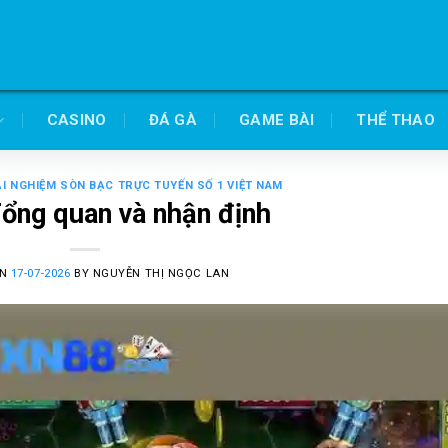
CASINO
ĐÁ GÀ
GAME BÀI
THỂ THAO
ẢI NGHIỆM SÒN BẠC TRỰC TUYẾN SỐ 1 VIỆT NAM
Tổng quan và nhận định
ON
17-07-2026
BY
NGUYỄN THỊ NGỌC LAN