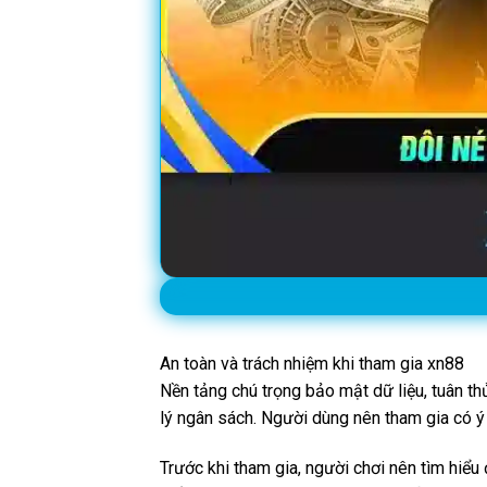
An toàn và trách nhiệm khi tham gia xn88
Nền tảng chú trọng bảo mật dữ liệu, tuân t
lý ngân sách. Người dùng nên tham gia có ý t
Trước khi tham gia, người chơi nên tìm hiểu