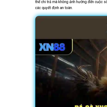
thể chi trả mà không ảnh hưởng đến cuộc số
các quyết định an toàn.