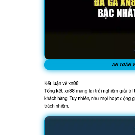
AN TOÀN V
Kết luận về xn88
Tổng kết, xn88 mang lại trải nghiệm giải trí
khách hàng. Tuy nhiên, như mọi hoạt động giả
trách nhiệm.