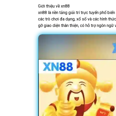
Giới thiệu về xn88
xn88 là nền tảng giải trí trực tuyến phổ bi
các trò chơi đa dạng, xổ số và các hình th
gỡ giao diện thân thiện, có hỗ trợ ngôn ngữ 