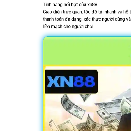
Tính năng nổi bật của xn88
Giao diện trực quan, tốc độ tải nhanh và hỗ t
thanh toán đa dạng, xác thực người dùng và
liền mạch cho người chơi.