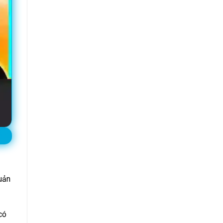
uản
có