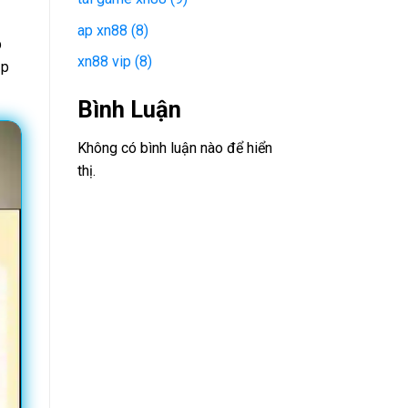
ap xn88 (8)
p
xn88 vip (8)
ặp
Bình Luận
Không có bình luận nào để hiển
thị.