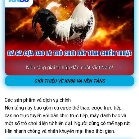
GIỚI THIỆU VỀ XN88 VÀ NỀN TẢNG
Các sản phẩm và dịch vụ chính
Nền tảng này bao gồm cá cược thể thao, cược trực tiếp,
casino trực tuyến với bàn chơi trực tiếp, máy đánh bạc và
một số trò chơi điện tử hiện đại. Người dùng có thể nạp rút
tiền nhanh chóng và nhận khuyến mại theo thời gian.