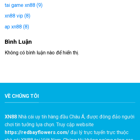
tai game xn88 (9)
xn88 vip (8)
ap xn88 (8)
Bình Luận
Không có bình luận nào để hiển thị.
VỀ CHÚNG TÔI
XN88
Nhà cái uy tín hàng đầu Châu Á, được đông đảo người
chơi tin tưởng lựa chọn. Truy cập website
https://redbayflowers.com/
đại lý trực tuyến trực thuộc