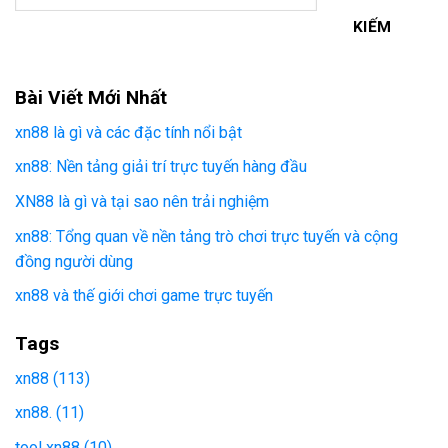
KIẾM
Bài Viết Mới Nhất
xn88 là gì và các đặc tính nổi bật
xn88: Nền tảng giải trí trực tuyến hàng đầu
XN88 là gì và tại sao nên trải nghiệm
xn88: Tổng quan về nền tảng trò chơi trực tuyến và cộng
đồng người dùng
xn88 và thế giới chơi game trực tuyến
Tags
xn88 (113)
xn88. (11)
tool xn88 (10)