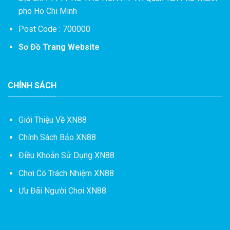
pho Ho Chi Minh
Post Code : 700000
Sơ Đồ Trang Website
CHÍNH SÁCH
Giới Thiệu Về XN88
Chính Sách Bảo XN88
Điều Khoản Sử Dụng XN88
Chơi Có Trách Nhiệm XN88
Ưu Đãi Người Chơi XN88