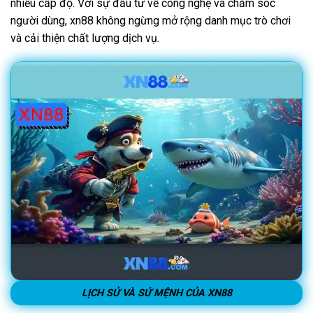
nhiều cấp độ. Với sự đầu tư về công nghệ và chăm sóc
người dùng, xn88 không ngừng mở rộng danh mục trò chơi
và cải thiện chất lượng dịch vụ.
LỊCH SỬ VÀ SỨ MỆNH CỦA XN88