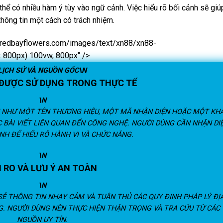
 thể có nhiều hàm ý tùy vào ngữ cảnh. Việc hiểu rõ bối cảnh sẽ giú
hông tin một cách có trách nhiệm.
://redbayflowers.com/images/text/xn88/xn88-
 800px) 100vw, 800px" />
LỊCH SỬ VÀ NGUỒN GỐC\N
 ĐƯỢC SỬ DỤNG TRONG THỰC TẾ
\N
N NHƯ MỘT TÊN THƯƠNG HIỆU, MỘT MÃ NHẬN DIỆN HOẶC MỘT KHÁ
 BÀI VIẾT LIÊN QUAN ĐẾN CÔNG NGHỆ. NGƯỜI DÙNG CẦN NHẬN DI
H ĐỂ HIỂU RÕ HÀNH VI VÀ CHỨC NĂNG.
\N
I RO VÀ LƯU Ý AN TOÀN
\N
SẺ THÔNG TIN NHẠY CẢM VÀ TUÂN THỦ CÁC QUY ĐỊNH PHÁP LÝ ĐỊ
G. NGƯỜI DÙNG NÊN THỰC HIỆN THẬN TRỌNG VÀ TRA CỨU TỪ CÁC
NGUỒN UY TÍN.