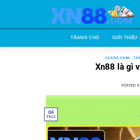
Skip
to
content
TRANG CHỦ
GIỚI THIỆU
CASINO XN88 - TR
Xn88 là gì 
POSTED 
04
Th12