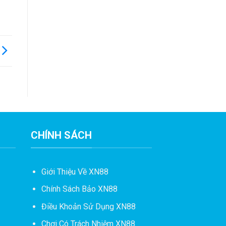
CHÍNH SÁCH
Giới Thiệu Về XN88
Chính Sách Bảo XN88
Điều Khoản Sử Dụng XN88
Chơi Có Trách Nhiệm XN88