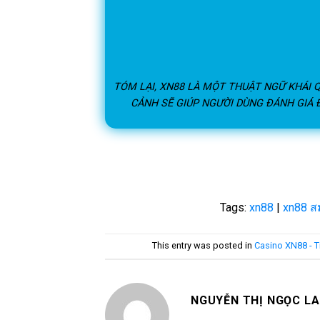
TÓM LẠI, XN88 LÀ MỘT THUẬT NGỮ KHÁI Q
CẢNH SẼ GIÚP NGƯỜI DÙNG ĐÁNH GIÁ
Tags:
xn88
|
xn88 ส
This entry was posted in
Casino XN88 - T
NGUYỄN THỊ NGỌC L